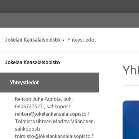
Jokelan Kansalaisopisto
>
Yhteystiedot
Jokelan Kansalaisopisto
Yh
Yhteystiedot
Rehtori Juha Aunola, puh.
0406727527 , sähköposti
rehtori@jokelankansalaisopisto.fi
Toimistosihteeri Maritta Väänänen,
sähköposti
toimisto@jokelankansalaisopisto.fi