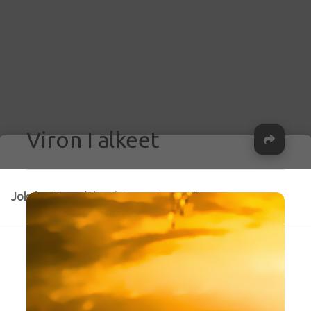
Viron I alkeet
Ja
Jokelan Kansalaisopisto
>
Viron I alkeet