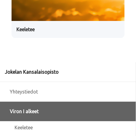
Keeletee
Jokelan Kansalaisopisto
Yhteystiedot
Viron I alkeet
Keeletee