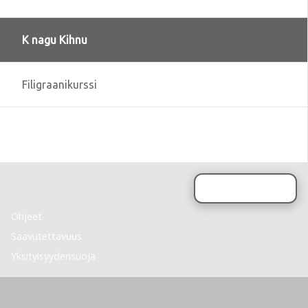
K nagu Kihnu
Filigraanikurssi
Sivun alkuun
Ohjeet
Saavutettavuus
Yksityisyydensuoja
Lähetä palautetta Peda.net-ylläpidolle
Ilmoita asiaton sisältö