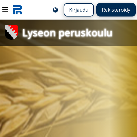
Kirjaudu
Rekisteröidy
Lyseon peruskoulu