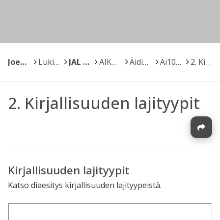
Joensuu
>
Lukiot
>
JAL Joensuun Aikuislukio
>
AIKUISTEN PERUSOPETUS
>
Äidinkieli ja kirjallisuus
>
Äi10 Nykykulttuurin ilmiöitä ja kirjallisuutta
>
2. Kirjallisuuden lajityypit
2. Kirjallisuuden lajityypit
Kirjallisuuden lajityypit
Katso diaesitys kirjallisuuden lajityypeistä.