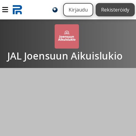
Kirjaudu
Rekisteröidy
JAL Joensuun Aikuislukio