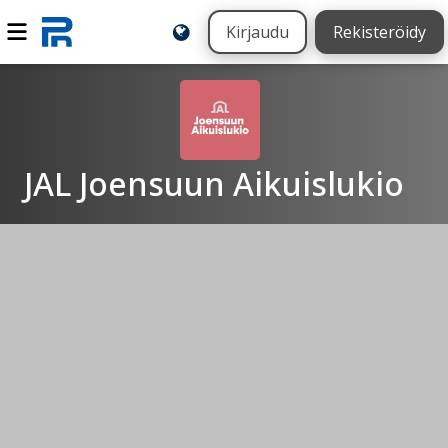
Kirjaudu
Rekisteröidy
JAL Joensuun Aikuislukio