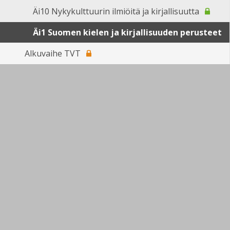
Äi10 Nykykulttuurin ilmiöitä ja kirjallisuutta
Äi1 Suomen kielen ja kirjallisuuden perusteet
Alkuvaihe TVT
English
Sivun alkuun
Ohjeet
Saavutettavuus
Yksityisyydensuoja
Lähetä palautetta Peda.net-ylläpidolle