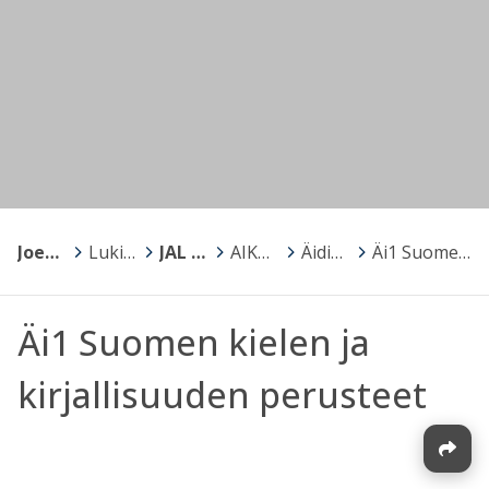
Joensuu
>
Lukiot
>
JAL Joensuun Aikuislukio
>
AIKUISTEN PERUSOPETUS
>
Äidinkieli ja kirjallisuus
>
Äi1 Suomen kielen ja kirjallisuuden perusteet
Äi1 Suomen kielen ja
kirjallisuuden perusteet