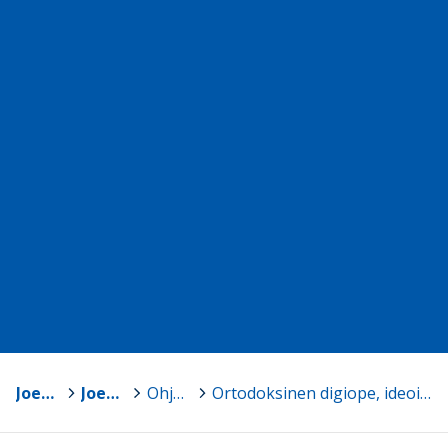
Joensuu
>
Joensuun Mediakeskus
>
Ohjeita TVT:n opetuskäyttöön
>
Ortodoksinen digiope, ideoita tablet-laitteiden käytöstä uskonnon opetuksessa (2020)