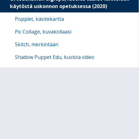
käytöstä uskonnon opetuksessa (2020)
Popplet, käsitekartta
Pic Collage, kuvakollaasi
Skitch, merkintään
Shadow Puppet Edu, kuvista video
Scratch Jr, ohjelmointia uskontoon
Kirkkohaaste
Maksullisia ohjelmia koulujen käyttöön
e-materiaalit -sähköiset oppikirjat (2020)