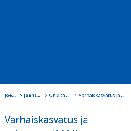
Joensuu
>
Joensuun Mediakeskus
>
Ohjeita TVT:n opetuskäyttöön
>
Varhaiskasvatus ja esiopetus (2021)
Varhaiskasvatus ja