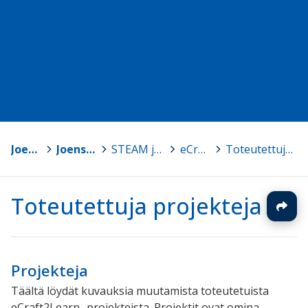
Joensuu
>
Joensuun Mediakeskus
>
STEAM ja Makerkulttuuri ohjeita
>
eCraft2Learn
>
Toteutettuja projekteja
Toteutettuja projekteja
Projekteja
Täältä löydät kuvauksia muutamista toteutetuista
eCraft2Learn -projekteista. Projektit ovat omina