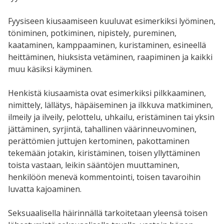
Fyysiseen kiusaamiseen kuuluvat esimerkiksi lyöminen,
töniminen, potkiminen, nipistely, pureminen,
kaataminen, kamppaaminen, kuristaminen, esineellä
heittäminen, hiuksista vetäminen, raapiminen ja kaikki
muu käsiksi käyminen.
Henkistä kiusaamista ovat esimerkiksi pilkkaaminen,
nimittely, lällätys, häpäiseminen ja ilkkuva matkiminen,
ilmeily ja ilveily, pelottelu, uhkailu, eristäminen tai yksin
jättäminen, syrjintä, tahallinen väärinneuvominen,
perättömien juttujen kertominen, pakottaminen
tekemään jotakin, kiristäminen, toisen yllyttäminen
toista vastaan, leikin sääntöjen muuttaminen,
henkilöön menevä kommentointi, toisen tavaroihin
luvatta kajoaminen.
Seksuaalisella häirinnällä tarkoitetaan yleensä toisen