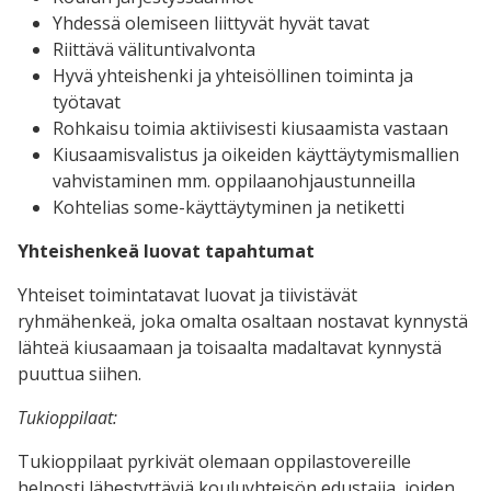
Yhdessä olemiseen liittyvät hyvät tavat
Riittävä välituntivalvonta
Hyvä yhteishenki ja yhteisöllinen toiminta ja
työtavat
Rohkaisu toimia aktiivisesti kiusaamista vastaan
Kiusaamisvalistus ja oikeiden käyttäytymismallien
vahvistaminen mm. oppilaanohjaustunneilla
Kohtelias some-käyttäytyminen ja netiketti
Yhteishenkeä luovat tapahtumat
Yhteiset toimintatavat luovat ja tiivistävät
ryhmähenkeä, joka omalta osaltaan nostavat kynnystä
lähteä kiusaamaan ja toisaalta madaltavat kynnystä
puuttua siihen.
Tukioppilaat:
Tukioppilaat pyrkivät olemaan oppilastovereille
helposti lähestyttäviä kouluyhteisön edustajia, joiden