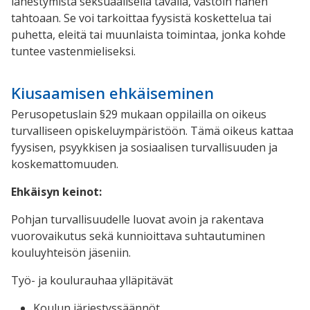
lähestymistä seksuaalisella tavalla, vastoin hänen
tahtoaan. Se voi tarkoittaa fyysistä koskettelua tai
puhetta, eleitä tai muunlaista toimintaa, jonka kohde
tuntee vastenmieliseksi.
Kiusaamisen ehkäiseminen
Perusopetuslain §29 mukaan oppilailla on oikeus
turvalliseen opiskeluympäristöön. Tämä oikeus kattaa
fyysisen, psyykkisen ja sosiaalisen turvallisuuden ja
koskemattomuuden.
Ehkäisyn keinot:
Pohjan turvallisuudelle luovat avoin ja rakentava
vuorovaikutus sekä kunnioittava suhtautuminen
kouluyhteisön jäseniin.
Työ- ja koulurauhaa ylläpitävät
Koulun järjestyssäännöt