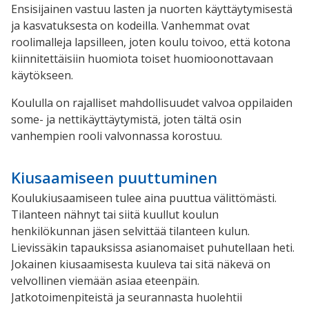
Ensisijainen vastuu lasten ja nuorten käyttäytymisestä
ja kasvatuksesta on kodeilla. Vanhemmat ovat
roolimalleja lapsilleen, joten koulu toivoo, että kotona
kiinnitettäisiin huomiota toiset huomioonottavaan
käytökseen.
Koululla on rajalliset mahdollisuudet valvoa oppilaiden
some- ja nettikäyttäytymistä, joten tältä osin
vanhempien rooli valvonnassa korostuu.
Kiusaamiseen puuttuminen
Koulukiusaamiseen tulee aina puuttua välittömästi.
Tilanteen nähnyt tai siitä kuullut koulun
henkilökunnan jäsen selvittää tilanteen kulun.
Lievissäkin tapauksissa asianomaiset puhutellaan heti.
Jokainen kiusaamisesta kuuleva tai sitä näkevä on
velvollinen viemään asiaa eteenpäin.
Jatkotoimenpiteistä ja seurannasta huolehtii