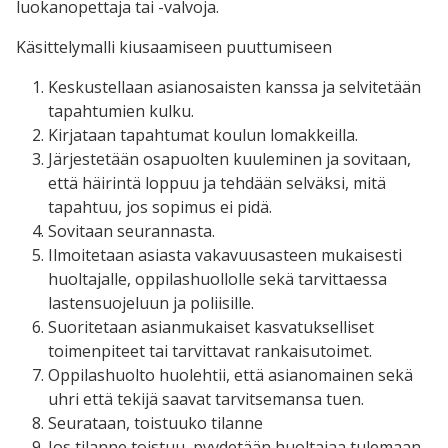
luokanopettaja tai -valvoja.
Käsittelymalli kiusaamiseen puuttumiseen
Keskustellaan asianosaisten kanssa ja selvitetään
tapahtumien kulku.
Kirjataan tapahtumat koulun lomakkeilla.
Järjestetään osapuolten kuuleminen ja sovitaan,
että häirintä loppuu ja tehdään selväksi, mitä
tapahtuu, jos sopimus ei pidä.
Sovitaan seurannasta.
Ilmoitetaan asiasta vakavuusasteen mukaisesti
huoltajalle, oppilashuollolle sekä tarvittaessa
lastensuojeluun ja poliisille.
Suoritetaan asianmukaiset kasvatukselliset
toimenpiteet tai tarvittavat rankaisutoimet.
Oppilashuolto huolehtii, että asianomainen sekä
uhri että tekijä saavat tarvitsemansa tuen.
Seurataan, toistuuko tilanne
Jos tilanne toistuu, pyydetään huoltajaa tulemaan