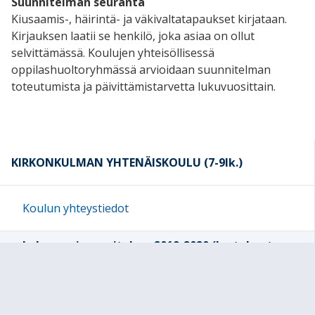
Suunnitelman seuranta
Kiusaamis-, häirintä- ja väkivaltatapaukset kirjataan.
Kirjauksen laatii se henkilö, joka asiaa on ollut
selvittämässä. Koulujen yhteisöllisessä
oppilashuoltoryhmässä arvioidaan suunnitelman
toteutumista ja päivittämistarvetta lukuvuosittain.
KIRKONKULMAN YHTENÄISKOULU (7-9lk.)
Koulun yhteystiedot
Lukuvuosisuunnitelma 2019-2020 (lautakuntaan
29.10.2019)
Humppilan yläasteen toimintakulttuuri ja
toiminnalliset tavoitteet