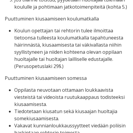
koululle ja pohtimaan jatkotoimenpiteitä (kohta 5.)
Puuttuminen kiusaamiseen koulumatkalla
Koulun opettajan tai rehtorin tulee ilmoittaa
tietoonsa tulleesta koulumatkalla tapahtuneesta
häirinnästä, kiusaamisesta tai väkivallasta niihin
syyllistyneen ja niiden kohteena olevan oppilaan
huoltajalle tai huoltajan lailliselle edustajalle.
(Perusopetuslaki 29§.)
Puuttuminen kiusaamiseen somessa
Oppilasta neuvotaan ottamaan loukkaavista
viesteistä tai videoista ruutukaappaus todisteeksi
kiusaamisesta.
Tiedotetaan kiusatun sekä kiusaajan huoltajia
somekiusaamisesta.
Vakavat kunnianloukkaussyytteet viedään poliisin
harkintaan rehtorin toimesta.