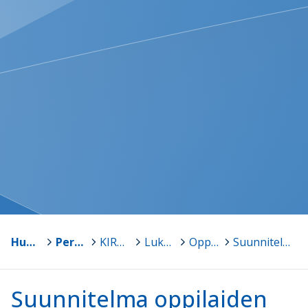
Humppila
>
Perusopetus
>
KIRKONKULMAN YHTENÄISKOULU (7-9lk.)
>
Lukuvuosisuunnitelma 2019-2020 (lautakuntaan 29.10.2019)
>
Oppilashuolto, hyvinvointi ja turvallisuus
>
Suunnitelma oppilaiden suojaamiseksi väkivallalta, kiusaamiselta ja häirinnältä
Suunnitelma oppilaiden