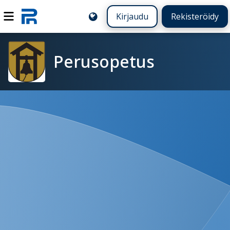
Kirjaudu
Rekisteröidy
Perusopetus