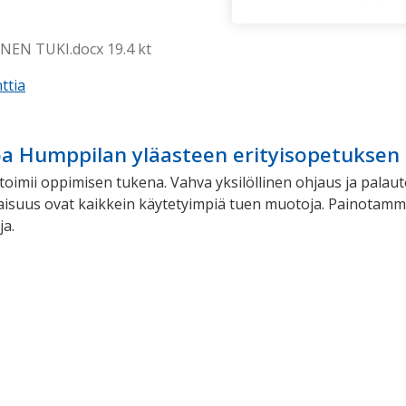
EN TUKI.docx 19.4 kt
ttia
a Humppilan yläasteen erityisopetuksen s
toimii oppimisen tukena. Vahva yksilöllinen ohjaus ja palaut
isuus ovat kaikkein käytetyimpiä tuen muotoja. Painotamme er
ja.