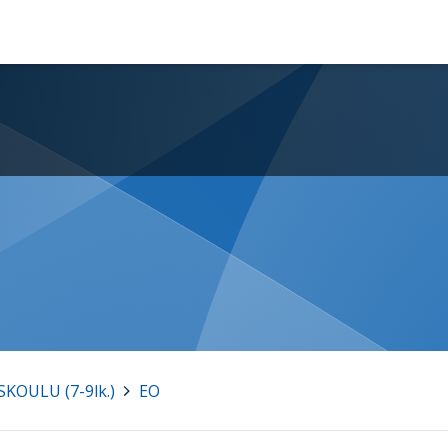
OULU (7-9lk.)
>
EO