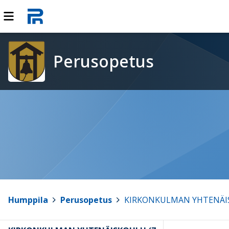
Perusopetus
Humppila
>
Perusopetus
>
KIRKONKULMAN YHTENÄISK