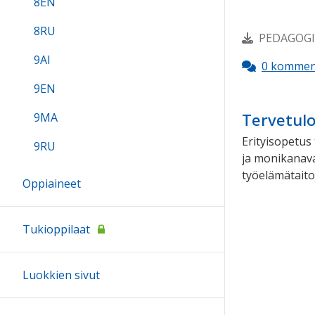
8EN
8RU
PEDAGOGIN
9AI
0 kommen
9EN
Tervetulo
9MA
Erityisopetus 
9RU
ja monikanava
työelämätaito
Oppiaineet
Tukioppilaat
Luokkien sivut