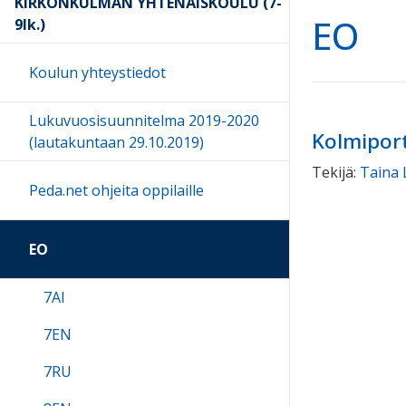
KIRKONKULMAN YHTENÄISKOULU (7-
EO
9lk.)
Koulun yhteystiedot
Lukuvuosisuunnitelma 2019-2020
Kolmiport
(lautakuntaan 29.10.2019)
Tekijä:
Taina 
Peda.net ohjeita oppilaille
EO
7AI
7EN
7RU