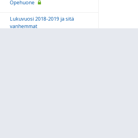
Opehuone
Lukuvuosi 2018-2019 ja sitä
vanhemmat
Teemapäivät
Teemapäivä 13.3.2020
Humppila 150v. Monialainen
Sivukartta
Ohjeet
Lähetä palautetta Peda.net-y
Saavutettavuus
Ilmoita asiaton sisältö