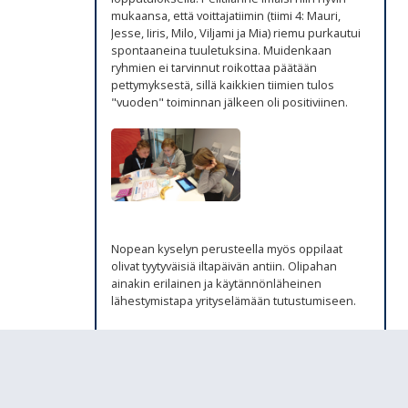
mukaansa, että voittajatiimin (tiimi 4: Mauri,
Jesse, Iiris, Milo, Viljami ja Mia) riemu purkautui
spontaaneina tuuletuksina. Muidenkaan
ryhmien ei tarvinnut roikottaa päätään
pettymyksestä, sillä kaikkien tiimien tulos
"vuoden" toiminnan jälkeen oli positiviinen.
Nopean kyselyn perusteella myös oppilaat
olivat tyytyväisiä iltapäivän antiin. Olipahan
ainakin erilainen ja käytännönläheinen
lähestymistapa yrityselämään tutustumiseen.
Jesse
Sivustoa muokataan