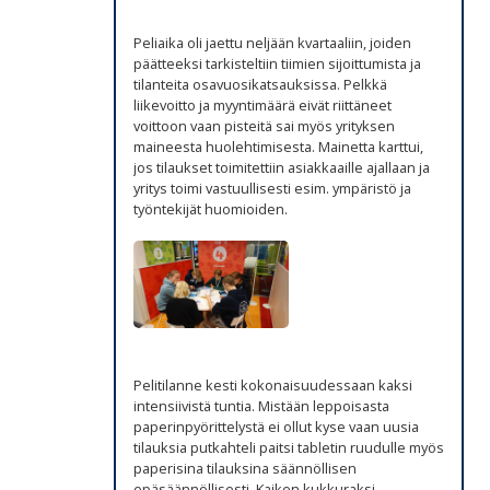
Peliaika oli jaettu neljään kvartaaliin, joiden
päätteeksi tarkisteltiin tiimien sijoittumista ja
tilanteita osavuosikatsauksissa. Pelkkä
liikevoitto ja myyntimäärä eivät riittäneet
voittoon vaan pisteitä sai myös yrityksen
maineesta huolehtimisesta. Mainetta karttui,
jos tilaukset toimitettiin asiakkaaille ajallaan ja
yritys toimi vastuullisesti esim. ympäristö ja
työntekijät huomioiden.
Pelitilanne kesti kokonaisuudessaan kaksi
intensiivistä tuntia. Mistään leppoisasta
paperinpyörittelystä ei ollut kyse vaan uusia
tilauksia putkahteli paitsi tabletin ruudulle myös
paperisina tilauksina säännöllisen
epäsäännöllisesti. Kaiken kukkuraksi