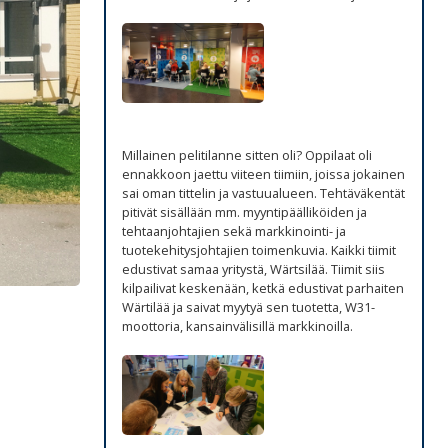
Millainen pelitilanne sitten oli? Oppilaat oli
ennakkoon jaettu viiteen tiimiin, joissa jokainen
sai oman tittelin ja vastuualueen. Tehtäväkentät
pitivät sisällään mm. myyntipäälliköiden ja
tehtaanjohtajien sekä markkinointi- ja
tuotekehitysjohtajien toimenkuvia. Kaikki tiimit
edustivat samaa yritystä, Wärtsilää. Tiimit siis
kilpailivat keskenään, ketkä edustivat parhaiten
Wärtilää ja saivat myytyä sen tuotetta, W31-
moottoria, kansainvälisillä markkinoilla.