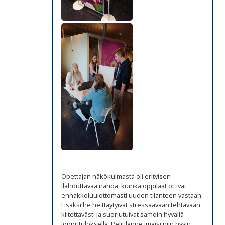
Opettajan näkökulmasta oli erityisen
ilahduttavaa nähdä, kuinka oppilaat ottivat
ennakkoluulottomasti uuden tilanteen vastaan.
Lisäksi he heittäytyivät stressaavaan tehtävään
kiitettävästi ja suoriutuivat samoin hyvällä
lopputuloksella. Pelitilanne imaisi niin hyvin