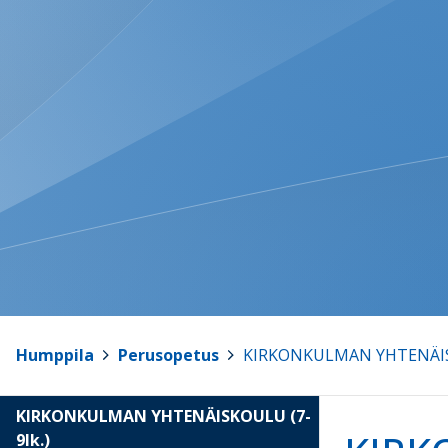
Humppila
>
Perusopetus
>
KIRKONKULMAN YHTENÄISK
KIRKONKULMAN YHTENÄISKOULU (7-
9lk.)