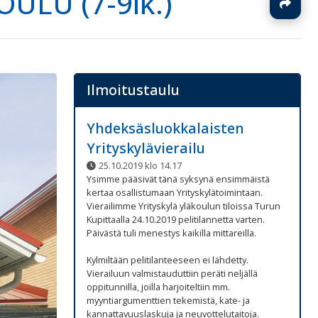
LU (7-9lk.)
J
Ilmoitustaulu
Yhdeksäsluokkalaisten
Yrityskylävierailu
25.10.2019 klo 14.17
Ysimme pääsivät tänä syksynä ensimmäistä
kertaa osallistumaan Yrityskylätoimintaan.
Vierailimme Yrityskylä yläkoulun tiloissa Turun
Kupittaalla 24.10.2019 pelitilannetta varten.
Päivästä tuli menestys kaikilla mittareilla.
Kylmiltään pelitilanteeseen ei lähdetty.
Vierailuun valmistauduttiin peräti neljällä
oppitunnilla, joilla harjoiteltiin mm.
myyntiargumenttien tekemistä, kate- ja
kannattavuuslaskuja ja neuvottelutaitoja.