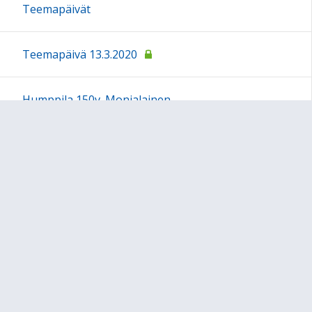
Teemapäivät
Teemapäivä 13.3.2020
Humppila 150v. Monialainen
Sivun alkuun
Ohjeet
Saavutettavuus
Yksityisyydensuoja
Lähetä palautetta Peda.net-ylläpidolle