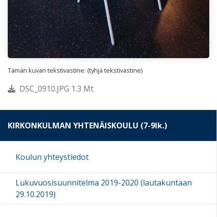
Tämän kuvan tekstivastine: (tyhjä tekstivastine)
DSC_0910.JPG 1.3 Mt
KIRKONKULMAN YHTENÄISKOULU (7-9lk.)
Koulun yhteystiedot
Lukuvuosisuunnitelma 2019-2020 (lautakuntaan
29.10.2019)