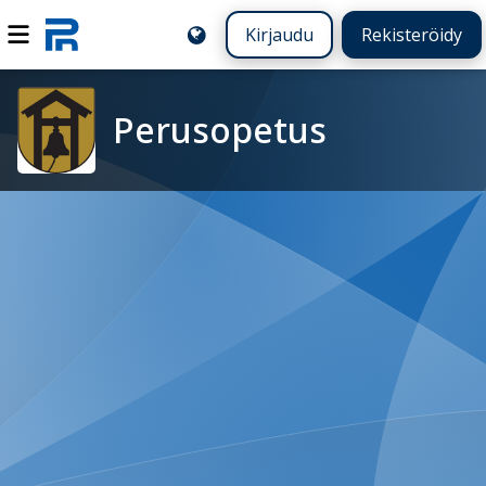
Kirjaudu
Rekisteröidy
Perusopetus