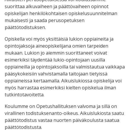
suorittaa alkuvaiheen ja päättövaiheen opinnot
opiskelijan henkilökohtaisen opiskelusuunnitelman
mukaisesti ja saada perusopetuksen
päättötodistuksen.
Opiskella voi myös yksittäisiä lukion oppiaineita ja
opintojaksoja aineopiskelijana omien tarpeiden
mukaan. Lukion jo aiemmin suorittaneet voivat
esimerkiksi täydentää lukio-opintojaan uusilla
oppiaineilla ja opintojaksoilla tai valmistautua vaikkapa
pääsykokeisiin vahvistamalla taitojaan tietyissä
oppiaineissa kertaamalla.
Aikuislukiossa opiskelija voi
myös harrastaa esimerkiksi kielten opiskelua ilman
tutkintotavoitetta.
Koulumme on Opetushallituksen valvoma ja sillä on
virallinen todistuksenanto-oikeus. Aikuislukiosta saatu
päättötodistus vastaa nuorten päiväkoulusta saatua
päättötodistusta.