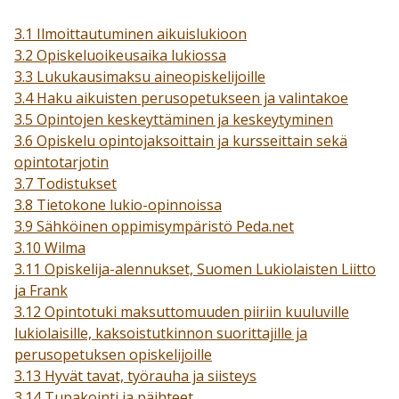
3.1 Ilmoittautuminen aikuislukioon
3.2 Opiskeluoikeusaika lukiossa
3.3 Lukukausimaksu aineopiskelijoille
3.4 Haku aikuisten perusopetukseen ja valintakoe
3.5 Opintojen keskeyttäminen ja keskeytyminen
3.6 Opiskelu opintojaksoittain ja kursseittain sekä
opintotarjotin
3.7 Todistukset
3.8 Tietokone lukio-opinnoissa
3.9 Sähköinen oppimisympäristö Peda.net
3.10 Wilma
3.11 Opiskelija-alennukset, Suomen Lukiolaisten Liitto
ja Frank
3.12 Opintotuki maksuttomuuden piiriin kuuluville
lukiolaisille, kaksoistutkinnon suorittajille ja
perusopetuksen opiskelijoille
3.13 Hyvät tavat, työrauha ja siisteys
3.14 Tupakointi ja päihteet