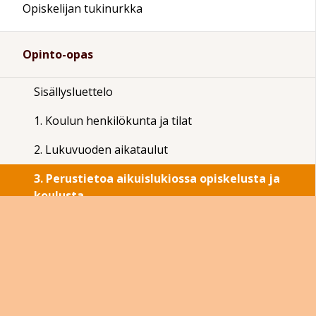
Opiskelijan tukinurkka
Opinto-opas
Sisällysluettelo
1. Koulun henkilökunta ja tilat
2. Lukuvuoden aikataulut
3. Perustietoa aikuislukiossa opiskelusta ja
koulusta
3.1 Ilmoittautuminen aikuislukioon
3.2 Opiskeluoikeusaika lukiossa
3.3 Lukukausimaksu aineopiskelijoille
3.4 Haku aikuisten perusopetukseen ja valintakoe