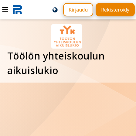
Kirjaudu
Rekisteröidy
Töölön yhteiskoulun
aikuislukio