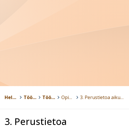
Helsinki
>
Töölön yhteiskoulu
>
Töölön yhteiskoulun aikuislukio
>
Opinto-opas
>
3. Perustietoa aikuislukiossa opiskelusta ja koulusta
3. Perustietoa