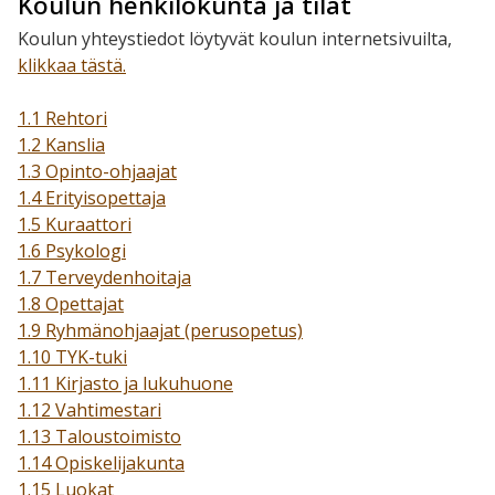
Koulun henkilökunta ja tilat
Koulun yhteystiedot löytyvät koulun internetsivuilta,
klikkaa tästä.
1.1 Rehtori
1.2 Kanslia
1.3 Opinto-ohjaajat
1.4 Erityisopettaja
1.5 Kuraattori
1.6 Psykologi
1.7 Terveydenhoitaja
1.8 Opettajat
1.9 Ryhmänohjaajat (perusopetus)
1.10 TYK-tuki
1.11 Kirjasto ja lukuhuone
1.12 Vahtimestari
1.13 Taloustoimisto
1.14 Opiskelijakunta
1.15 Luokat