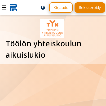
Kirjaudu
Rekisteröidy
Töölön yhteiskoulun
aikuislukio