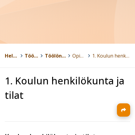
Helsinki
>
Töölön yhteiskoulu
>
Töölön yhteiskoulun aikuislukio
>
Opinto-opas
>
1. Koulun henkilökunta ja tilat
1. Koulun henkilökunta ja
tilat