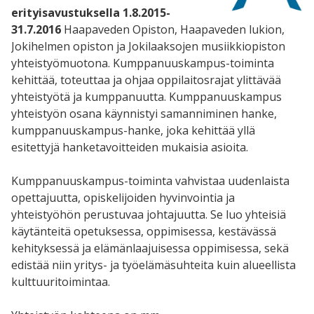
erityisavustuksella 1.8.2015-
31.7.2016
Haapaveden Opiston, Haapaveden lukion,
Jokihelmen opiston ja Jokilaaksojen musiikkiopiston
yhteistyömuotona. Kumppanuuskampus-toiminta
kehittää, toteuttaa ja ohjaa oppilaitosrajat ylittävää
yhteistyötä ja kumppanuutta. Kumppanuuskampus
yhteistyön osana käynnistyi samanniminen hanke,
kumppanuuskampus-hanke, joka kehittää yllä
esitettyjä hanketavoitteiden mukaisia asioita.
Kumppanuuskampus-toiminta vahvistaa uudenlaista
opettajuutta, opiskelijoiden hyvinvointia ja
yhteistyöhön perustuvaa johtajuutta. Se luo yhteisiä
käytänteitä opetuksessa, oppimisessa, kestävässä
kehityksessä ja elämänlaajuisessa oppimisessa, sekä
edistää niin yritys- ja työelämäsuhteita kuin alueellista
kulttuuritoimintaa.