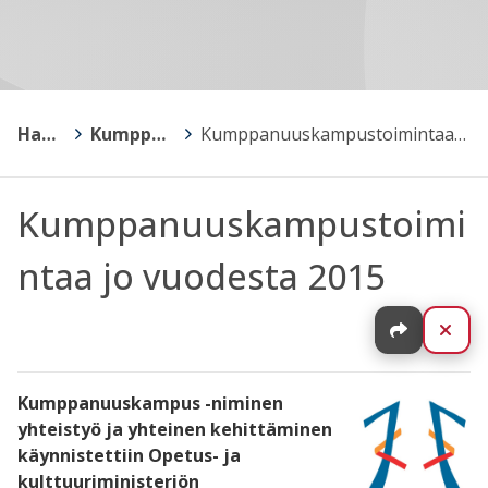
Hankkeet
>
Kumppanuuskampus
>
Kumppanuuskampustoimintaa jo vuodesta 2015
Kumppanuuskampustoimi
ntaa jo vuodesta 2015
Jaa
Sul
Kumppanuuskampus -niminen
yhteistyö ja yhteinen kehittäminen
käynnistettiin Opetus- ja
kulttuuriministeriön