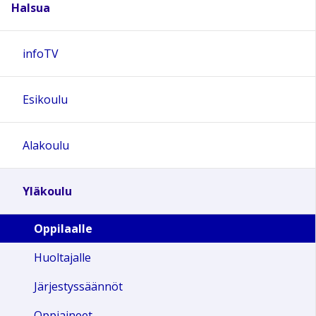
Halsua
infoTV
Esikoulu
Alakoulu
Yläkoulu
Oppilaalle
Huoltajalle
Järjestyssäännöt
Oppiaineet