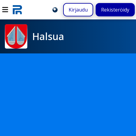
Kirjaudu
Rekisteröidy
Halsua