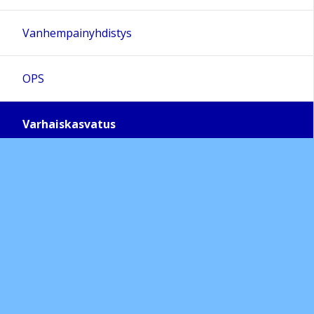
Vanhempainyhdistys
OPS
Varhaiskasvatus
PÄIVÄKOTI KUTTAPUSSI
PERHEPÄIVÄHOITO
Varhaiskasvatussuunnitelma
Arvot
Sivukartta