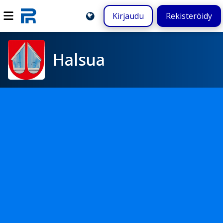
Kirjaudu
Rekisteröidy
Halsua