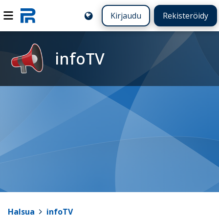
Kirjaudu
Rekisteröidy
infoTV
Halsua
>
infoTV