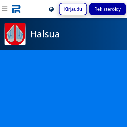
Kirjaudu
Rekisteröidy
Halsua