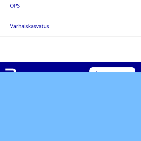
OPS
Varhaiskasvatus
Sivun alkuun
Ohjeet
Saavutettavuus
Yksityisyydensuoja
Lähetä palautetta Peda.net-ylläpidolle
Ilmoita asiaton sisältö
Tämän sivun lisenssi
Peda.net-yleislisenssi