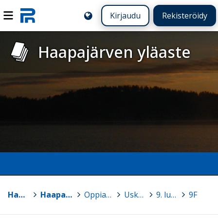
Kirjaudu
Rekisteröidy
Haapajärven yläaste
Haapajärvi
>
Haapajärven yläaste
>
Oppiaineiden sivuja
>
Uskonto
>
9. luokka
>
9F