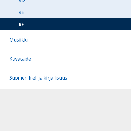
9D
9E
9F
Musiikki
Kuvataide
Suomen kieli ja kirjallisuus
Sivun alkuun