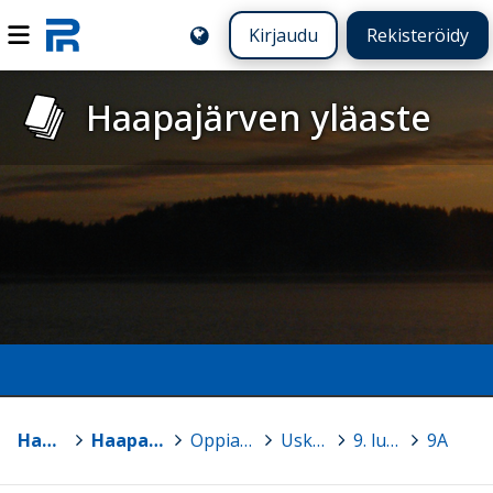
Kirjaudu
Rekisteröidy
Haapajärven yläaste
Haapajärvi
>
Haapajärven yläaste
>
Oppiaineiden sivuja
>
Uskonto
>
9. luokka
>
9A