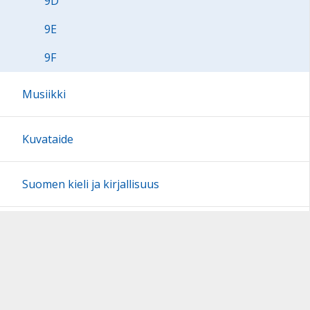
9D
9E
9F
Musiikki
Kuvataide
Suomen kieli ja kirjallisuus
Sivun alkuun