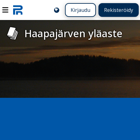
Kirjaudu
Rekisteröidy
Haapajärven yläaste