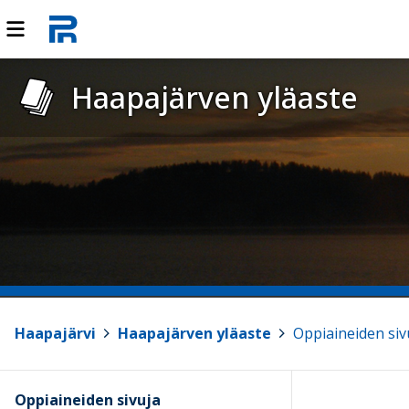
Haapajärven yläaste
Haapajärvi
>
Haapajärven yläaste
>
Oppiaineiden siv
Oppiaineiden sivuja