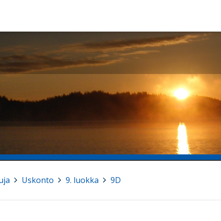
uja
>
Uskonto
>
9. luokka
>
9D