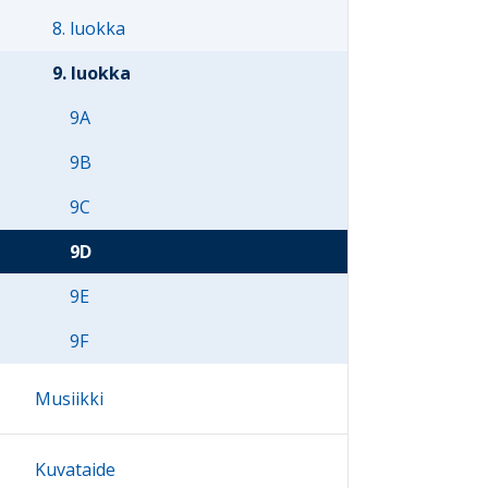
8. luokka
9. luokka
9A
9B
9C
9D
9E
9F
Musiikki
Kuvataide