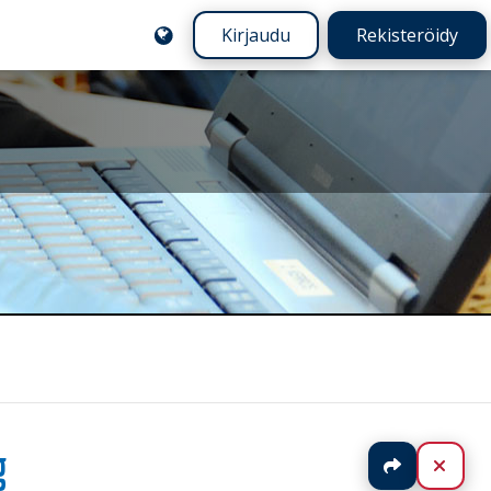
Kirjaudu
Rekisteröidy
g
Jaa
Sulj