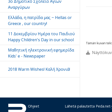
3ο Δημοτικό Σχολείο Αγίων
Αναργύρων
Eλλάδα, η πατρίδα μας ~ Hellas or
Greece , our country!
11 Δεκεμβρίου Ημέρα του Παιδιού
Happy Children's Day in our school
Tämän kuvan tekst
Μαθητική ηλεκτρονική εφημερίδα
Näyttöku
Kids' e - Newspaper
2018 Warm Wishes! Kαλή Χρονιά!
Ohjeet
Lähetä palautetta Peda.net-y