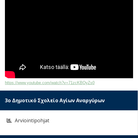
https://www.youtube.com/watch?v=71zcKBOyZs0
3ο Δημοτικό Σχολείο Αγίων Αναργύρων
Arviointipohjat