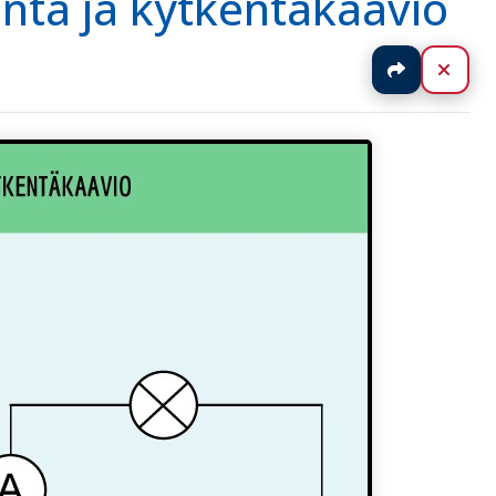
entä ja kytkentäkaavio
Jaa
Sulj