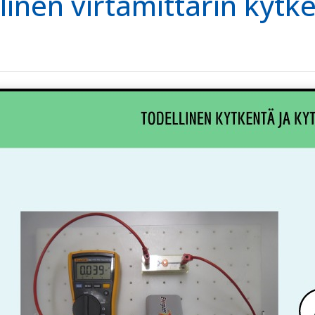
linen virtamittarin kytk