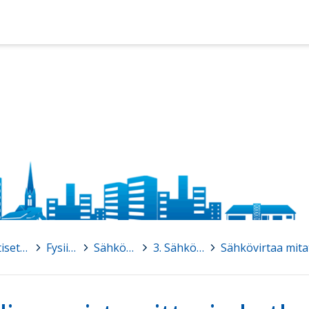
Matemaattiset aineet
>
Fysiikka
>
Sähköoppi
>
3. Sähkövirta
>