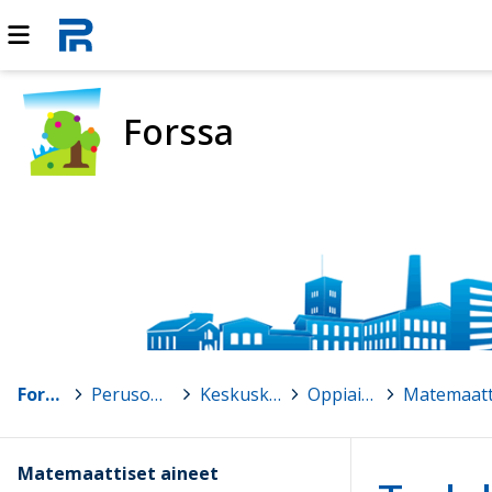
Forssa
Forssa
>
Perusopetus
>
Keskuskoulu
>
Oppiaineet
>
Matemaattiset aineet