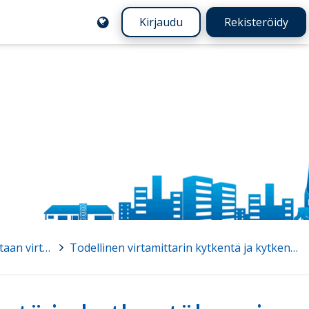
Kirjaudu
Rekisteröidy
Sähkövirtaa mitataan virtamittarilla
>
Todellinen virtamittarin kytkentä ja kytkentäkaavio