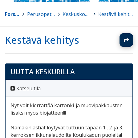
Forssa
>
Perusopetus
>
Keskuskoulu
>
Kestävä kehitys
Kestävä kehitys
UUTTA KESKURILLA
Katselutila
Nyt voit kierrättää kartonki-ja muovipakkausten
lisäksi myös biojätteen!!!
Nämäkin astiat löytyvät tuttuun tapaan 1., 2. ja 3.
kerroksen ikkunalaudoilta Koulukadun puolelta!