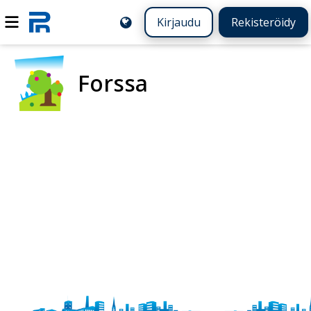
Kirjaudu
Rekisteröidy
Forssa