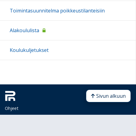
Toimintasuunnitelma poikkeustilanteisiin
Alakoululista
Koulukuljetukset
Sivun alkuun
Ohjeet
Saavutettavuus
Yksityisyydensuoja