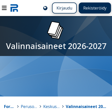
Kirjaudu
Rekisteröidy
Valinnaisaineet 2026-2027
Forssa
>
Perusopetus
>
Keskuskoulu
>
Valinnaisaineet 2026-2027