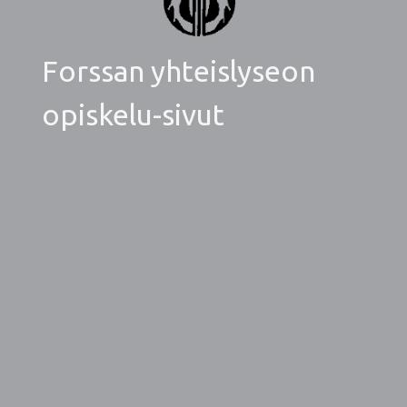
Forssan yhteislyseon
opiskelu-sivut