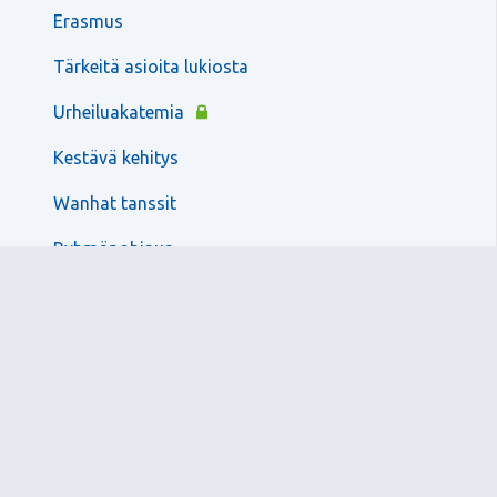
Erasmus
Tärkeitä asioita lukiosta
Urheiluakatemia
Kestävä kehitys
Wanhat tanssit
Ryhmänohjaus
Henkilöstö
Opetussuunnitelmat
Oppilashuolto ja turvallisuus
Tutorit
Lomakkeet