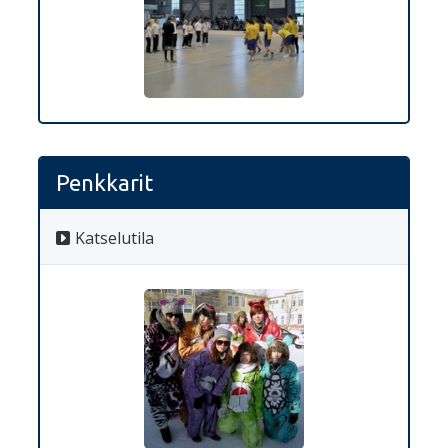
Penkkarit
Katselutila