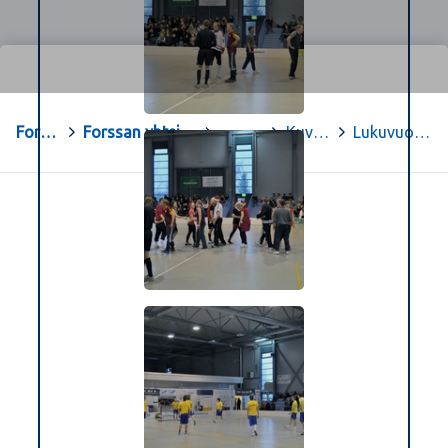
Forssa
>
Forssan yhteislyseon opiskelu-sivut
>
.
>
Kuvagalleria
>
Lukuvuosi 10-11