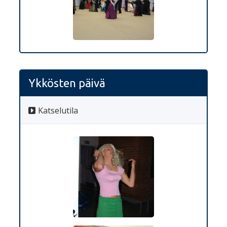
Ykkösten päivä
Katselutila