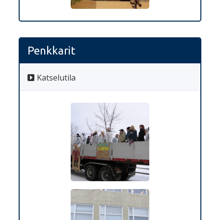
Penkkarit
Katselutila