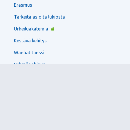
Erasmus
Tärkeitä asioita lukiosta
Urheiluakatemia
Kestävä kehitys
Wanhat tanssit
Ryhmänohjaus
Henkilöstö
Opetussuunnitelmat
Oppilashuolto ja turvallisuus
Tutorit
Lomakkeet