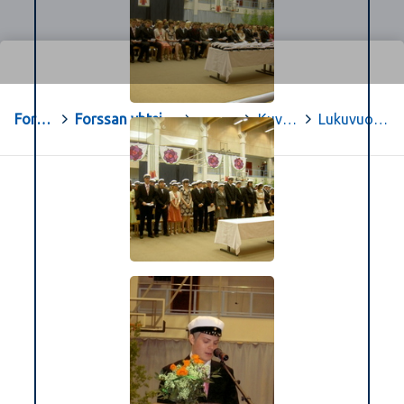
Forssa
>
Forssan yhteislyseon opiskelu-sivut
>
.
>
Kuvagalleria
>
Lukuvuosi 05-06