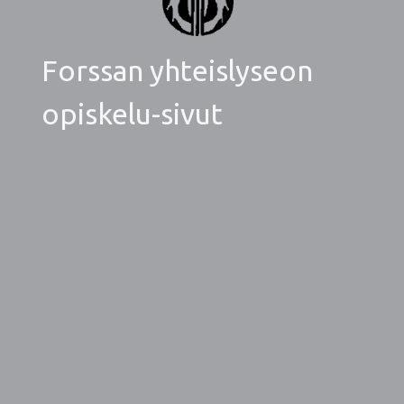
Forssan yhteislyseon
opiskelu-sivut