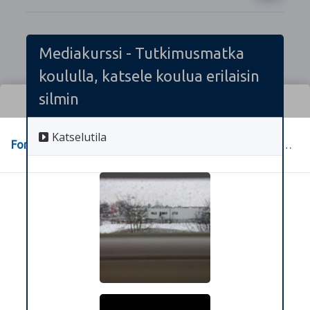
Mediakurssi - Tutkimusmatka
koululla, katsele koulua erilaisin
silmin
Katselutila
Forssa
>
Forssan yhteislyseon opiskelu-sivut
>
.
>
Kuvagalleria
>
Kuvaamataito