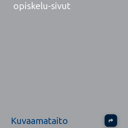
opiskelu-sivut
Kuvaamataito
Ja