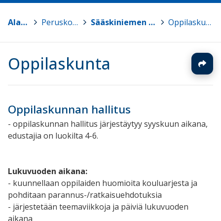
Alavus
>
Peruskoulut
>
Sääskiniemen koulu
>
Oppilaskunta
Oppilaskunta
Oppilaskunnan hallitus
- oppilaskunnan hallitus järjestäytyy syyskuun aikana,
edustajia on luokilta 4-6.
Lukuvuoden aikana:
- kuunnellaan oppilaiden huomioita kouluarjesta ja
pohditaan parannus-/ratkaisuehdotuksia
- järjestetään teemaviikkoja ja päiviä lukuvuoden
aikana