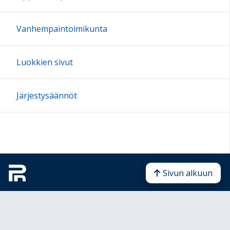
Vanhempaintoimikunta
Luokkien sivut
Järjestysäännöt
Sivun alkuun
Ohjeet
Saavutettavuus
Yksityisyydensuoja