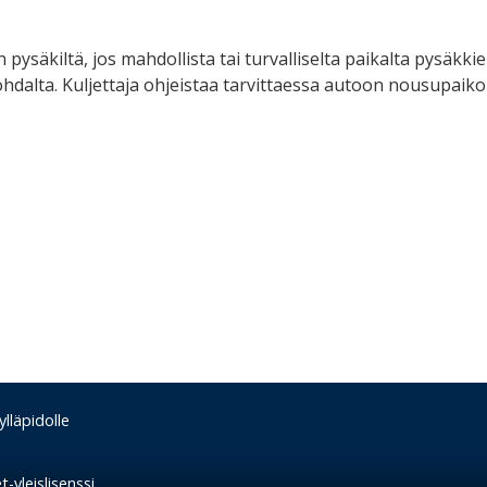
ysäkiltä, jos mahdollista tai turvalliselta paikalta pysäkkie
ohdalta. Kuljettaja ohjeistaa tarvittaessa autoon nousupaikoi
lläpidolle
-yleislisenssi