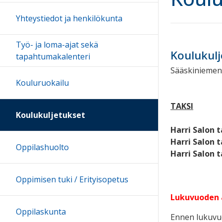
Yhteystiedot ja henkilökunta
Työ- ja loma-ajat sekä
Koulukulj
tapahtumakalenteri
Sääskiniemen 
Kouluruokailu
TAKSI
Koulukuljetukset
Harri Salon t
Harri Salon t
Oppilashuolto
Harri Salon t
Oppimisen tuki / Erityisopetus
Lukuvuoden a
Oppilaskunta
Ennen lukuvuod