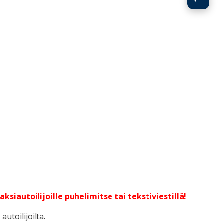
iautoilijoille puhelimitse tai tekstiviestillä!
utoilijoilta.