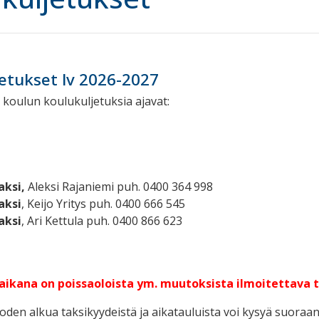
etukset lv 2026-2027
koulun koulukuljetuksia ajavat:
aksi,
Aleksi Rajaniemi puh. 0400 364 998
aksi
, Keijo Yritys puh. 0400 666 545
aksi
, Ari Kettula puh. 0400 866 623
ikana on poissaoloista ym. muutoksista ilmoitettava taks
en alkua taksikyydeistä ja aikatauluista voi kysyä suoraan a