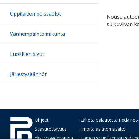
Oppilaiden poissaolot
Nousu autoon p
sulkuviivan k
Vanhempaintoimikunta
Luokkien sivut
Järjestysäännöt
Ohjeet
Lähetä palautetta Peda.net-y
Saavutettavuus
Ilmoita asiaton sisältö
Yksityisyydensuoja
Tämän sivun lisenssi
Peda.net