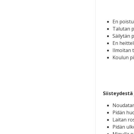
En poistu
Talutan p
Säilytän p
En heitte
Ilmoitan 
Koulun pi
Siisteydestä
Noudatan 
Pidän huo
Laitan ro
Pidän ulk