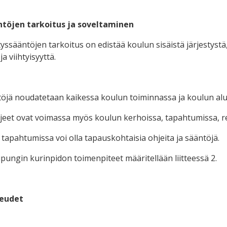
ntöjen tarkoitus ja soveltaminen
tyssääntöjen tarkoitus on edistää koulun sisäistä järjestys
ja viihtyisyyttä.
töjä noudatetaan kaikessa koulun toiminnassa ja koulun alu
jeet ovat voimassa myös koulun kerhoissa, tapahtumissa, retk
 tapahtumissa voi olla tapauskohtaisia ohjeita ja sääntöjä.
ungin kurinpidon toimenpiteet määritellään liitteessä 2.
keudet