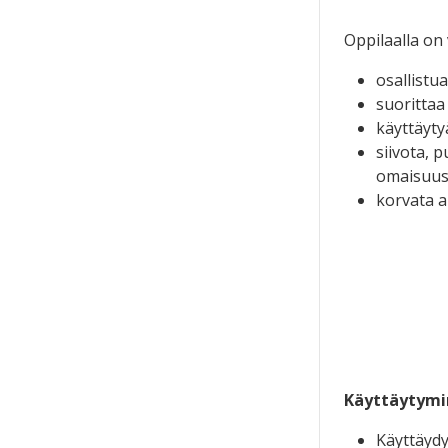
Oppilaalla on 
osallistu
suorittaa
käyttäytyä
siivota, 
omaisuus 
korvata a
Käyttäytymin
Käyttäydy