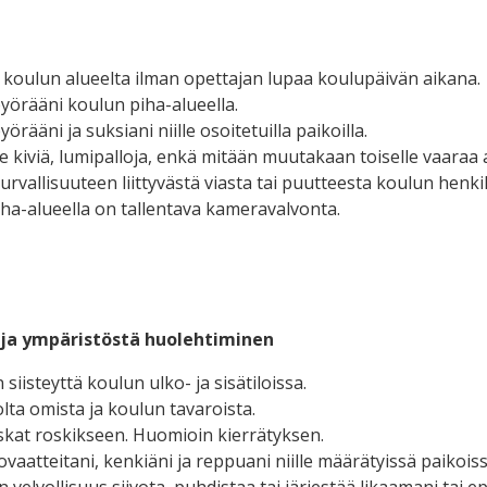
 koulun alueelta ilman opettajan lupaa koulupäivän aikana.
yörääni koulun piha-alueella.
yörääni ja suksiani niille osoitetuilla paikoilla.
le kiviä, lumipalloja, enkä mitään muutakaan toiselle vaaraa 
turvallisuuteen liittyvästä viasta tai puutteesta koulun henk
ha-alueella on tallentava kameravalvonta.
 ja ympäristöstä huolehtiminen
siisteyttä koulun ulko- ja sisätiloissa.
lta omista ja koulun tavaroista.
skat roskikseen. Huomioin kierrätyksen.
ovaatteitani, kenkiäni ja reppuani niille määrätyissä paikoiss