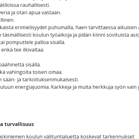
ätiloissa rauhallisesti.
eria ja otan apua vastaan.
llinen.
tkaista erimielisyydet puhumalla, haen tarvittaessa aikuisen
täsmällisesti koulun työaikoja ja pidän kiinni sovituista asio
tai pomputtele palloa sisällä.
enkä tee ilkivaltaa.
.
päähinettä sisällä.
kä vahingoita toisen omaa.
sään- ja tarkoituksenmukaisesti.
uluun energiajuomia. Karkkeja ja muita herkkuja syön vain y
a turvallisuus
skiniemen koulun välituntialuetta koskevat tarkennukset