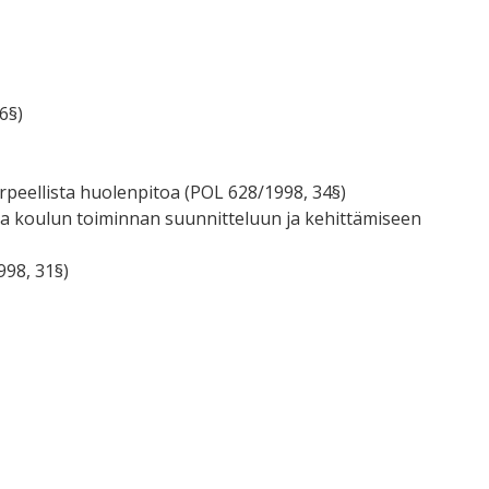
6§)
peellista huolenpitoa (POL 628/1998, 34§)
stua koulun toiminnan suunnitteluun ja kehittämiseen
98, 31§)