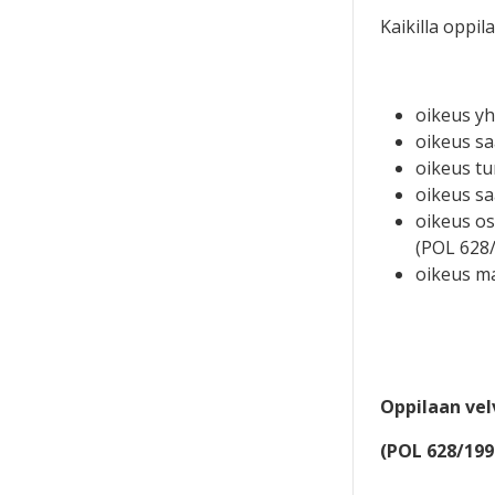
Kaikilla oppila
oikeus yh
oikeus sa
oikeus tu
oikeus sa
oikeus os
(POL 628/
oikeus m
Oppilaan vel
(POL 628/199