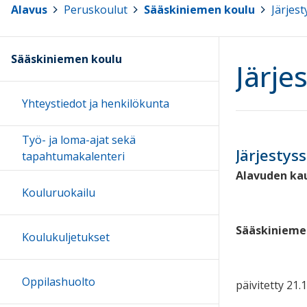
Alavus
>
Peruskoulut
>
Sääskiniemen koulu
>
Järjes
Sääskiniemen koulu
Järje
Yhteystiedot ja henkilökunta
Työ- ja loma-ajat sekä
Järjestys
tapahtumakalenteri
Alavuden ka
Kouluruokailu
Sääskinieme
Koulukuljetukset
Oppilashuolto
päivitetty 21