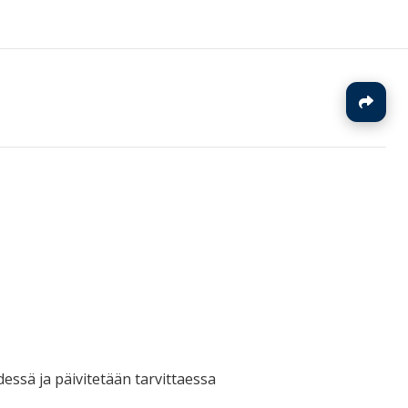
J
essä ja päivitetään tarvittaessa