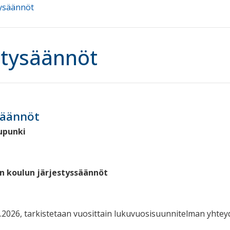
tysäännöt
stysäännöt
säännöt
upunki
n koulun järjestyssäännöt
.1.2026, tarkistetaan vuosittain lukuvuosisuunnitelman yhteyd