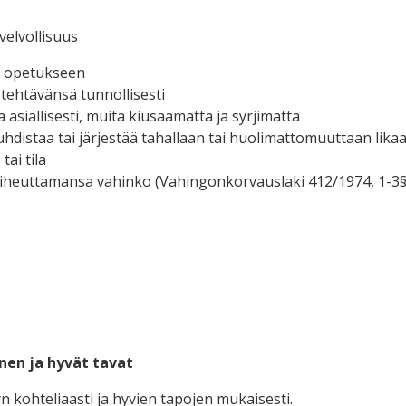
velvollisuus
a opetukseen
 tehtävänsä tunnollisesti
 asiallisesti, muita kiusaamatta ja syrjimättä
puhdistaa tai järjestää tahallaan tai huolimattomuuttaan li
tai tila
iheuttamansa vahinko (Vahingonkorvauslaki 412/1974, 1-3§
en ja hyvät tavat
n kohteliaasti ja hyvien tapojen mukaisesti.