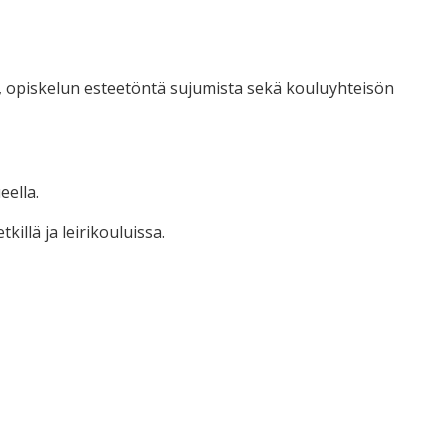
tä, opiskelun esteetöntä sujumista sekä kouluyhteisön
eella.
illä ja leirikouluissa.