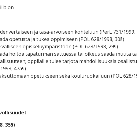
illa on
denvertaiseen ja tasa-arvoiseen kohteluun (PerL 731/1999, 
ada opetusta ja tukea oppimiseen (POL 628/1998, 30§)
rvalliseen opiskeluympäristöön (POL 628/1998, 29§)
ada hoitoa tapaturman sattuessa tai oikeus saada muuta tar
allisuuteen; oppilaille tulee tarjota mahdollisuuksia osalli
1998, 47a§)
aksuttomaan opetukseen sekä kouluruokailuun (POL 628/19
vollisuudet
8, 35§)