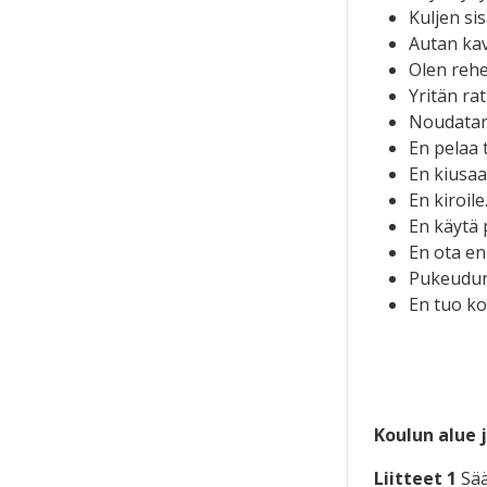
Kuljen sis
Autan kav
Olen rehe
Yritän ra
Noudatan 
En pelaa 
En kiusaa 
En kiroile
En käytä 
En ota en
Pukeudun 
En tuo ko
Koulun alue j
Liitteet 1
Sää