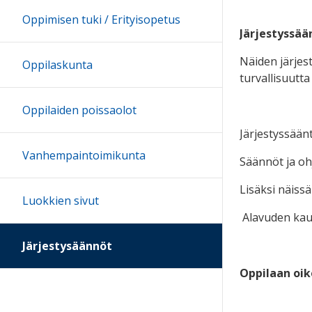
Oppimisen tuki / Erityisopetus
Järjestyssää
Näiden järjes
Oppilaskunta
turvallisuutta 
Oppilaiden poissaolot
Järjestyssään
Vanhempaintoimikunta
Säännöt ja oh
Lisäksi näissä
Luokkien sivut
Alavuden kaup
Järjestysäännöt
Oppilaan oi