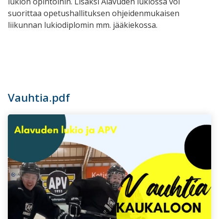
lukion opintoihin. Lisäksi Alavuden lukiossa voi
suorittaa opetushallituksen ohjeidenmukaisen
liikunnan lukiodiplomin mm. jääkiekossa.
Vauhtia.pdf