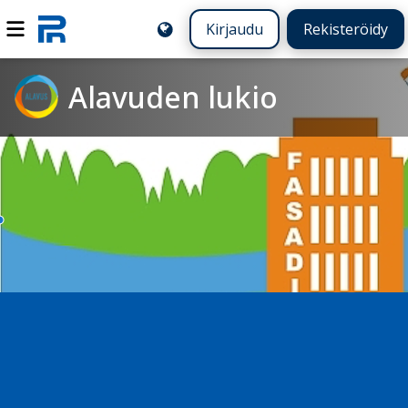
Kirjaudu
Rekisteröidy
Alavuden lukio