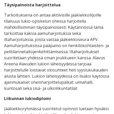
Täysipainoista harjoittelua
Tarkoituksena on antaa aktiivisille jääkiekkoilijoille
tilaisuus lukio-opiskelun ohessa harjoitella
mahdollisimman täysipainoisesti. Käytännössä tämä
tarkoittaa kaksia aamuharjoituksia sekä
iltaharjoituksia, joista vastaa jääkiekkoseura APV.
Aamuharjoituksissa pääpaino on henkilökohtaisten- ja
pelitilannetaitojenkehittämisessä. Iltaharjoitukset
suoritetaan yhdessä oman joukkueen kanssa. Alavus
Areena Alavuden lukion läheisyydessä tarjoaa
harjoittelulle loistavat olosuhteet heti syyslukukauden
alusta lähtien. Lukion läheisyydessä on lisäksi käytössä
ajanmukaiset oheisharjoittelupaikat: uimahalli,
kuntosali sekä sisä- ja ulkoliikuntatilat.
Liikunnan lukiodiplomi
Jääkiekkoryhmässä suoritetut opinnot luetaan hyväksi