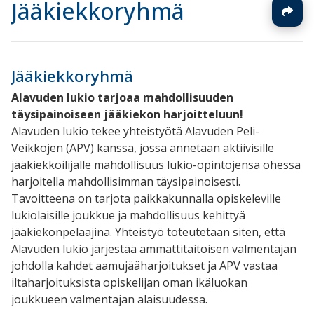
Jääkiekkoryhmä
Jääkiekkoryhmä
Alavuden lukio tarjoaa mahdollisuuden
täysipainoiseen jääkiekon harjoitteluun!
Alavuden lukio tekee yhteistyötä Alavuden Peli-
Veikkojen (APV) kanssa, jossa annetaan aktiivisille
jääkiekkoilijalle mahdollisuus lukio-opintojensa ohessa
harjoitella mahdollisimman täysipainoisesti.
Tavoitteena on tarjota paikkakunnalla opiskeleville
lukiolaisille joukkue ja mahdollisuus kehittyä
jääkiekonpelaajina. Yhteistyö toteutetaan siten, että
Alavuden lukio järjestää ammattitaitoisen valmentajan
johdolla kahdet aamujääharjoitukset ja APV vastaa
iltaharjoituksista opiskelijan oman ikäluokan
joukkueen valmentajan alaisuudessa.