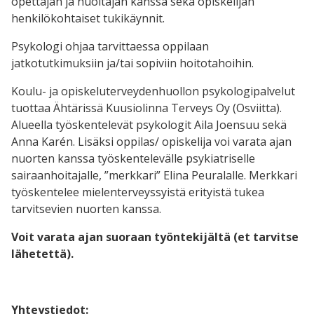
opettajan ja huoltajan kanssa sekä opiskelijan
henkilökohtaiset tukikäynnit.
Psykologi ohjaa tarvittaessa oppilaan
jatkotutkimuksiin ja/tai sopiviin hoitotahoihin.
Koulu- ja opiskeluterveydenhuollon psykologipalvelut
tuottaa Ähtärissä Kuusiolinna Terveys Oy (Osviitta).
Alueella työskentelevät psykologit Aila Joensuu sekä
Anna Karén. Lisäksi oppilas/ opiskelija voi varata ajan
nuorten kanssa työskentelevälle psykiatriselle
sairaanhoitajalle, ”merkkari” Elina Peuralalle. Merkkari
työskentelee mielenterveyssyistä erityistä tukea
tarvitsevien nuorten kanssa.
Voit varata ajan suoraan työntekijältä (et tarvitse
lähetettä).
Yhteystiedot: