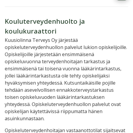
Kouluterveydenhuolto ja
koulukuraattori
Kuusiolinna Terveys Oy järjestää
opiskeluterveydenhuollon palvelut lukion opiskelijoille.
Opiskelijoille järjestetään ensimmäisenä
opiskeluvuonna terveydenhoitajan tarkastus ja
ensimmäisenä tai toisena vuonna lääkärintarkastus,
jollei lääkärintarkastusta ole tehty opiskelijaksi
hyväksymisen yhteydessä. Kutsuntaikäisille pojille
tehdään asevelvollisen ennakkoterveystarkastus
toisen opiskeluvuoden lääkärintarkastuksen
yhteydessä. Opiskeluterveydenhuollon palvelut ovat
opiskelijan käytettävissä riippumatta hänen
asuinkunnastaan.
Opiskeluterveydenhoitajan vastaanottotilat sijaitsevat