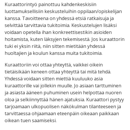
Kuraattorintyö painottuu kahdenkeskisiin
luottamuksellisiin keskusteluihin oppilaan/opiskelijan
kanssa. Tavoitteena on yhdessä etsiä ratkaisuja ja
selvittää tarvittavia tukitoimia. Keskustelujen lisäksi
voidaan opetella ihan konkreettisestikin asioiden
hoitamista, kuten läksyjen tekemisestä. Jos kuraattorin
tuki ei yksin riitä, niin sitten mietitään yhdessä
huoltajien ja koulun kanssa muita tukitoimia.
Kuraattoriin voi ottaa yhteyttä, vaikkei oikein
tietäisikään keneen ottaa yhteyttä tai mitä tehdä.
Yhdessä voidaan sitten miettiä kuuluuko asia
kuraattorille vai jollekin muulle. Jo asiaan tarttuminen
ja asiasta ääneen puhuminen usein helpottaa nuoren
oloa ja selkiinnyttää hänen ajatuksia. Kuraattori pystyy
tarjoamaan ulkopuolisen näkökulman tilanteeseen ja
tarvittaessa ohjaamaan eteenpäin oikeaan paikkaan
oikean tuen saamiseksi.