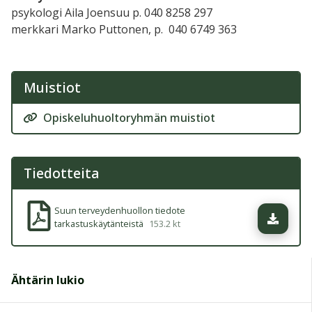
psykologi Aila Joensuu p. 040 8258 297
merkkari Marko Puttonen, p.
040 6749 363
Muistiot
Opiskeluhuoltoryhmän muistiot
Tiedotteita
Suun terveydenhuollon tiedote
Lataa
tarkastuskäytänteistä
153.2 kt
Ähtärin lukio