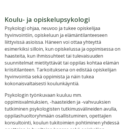
Koulu- ja opiskelupsykologi
Psykologi ohjaa, neuvoo ja tukee opiskelijaa
hyvinvointiin, opiskeluun ja elämäntilanteeseen
liittyvissä asioissa. Häneen voi ottaa yhteyttä
esimerkiksi silloin, kun opiskelussa ja oppimisessa on
haasteita, kun ihmissuhteet tai tulevaisuuden
suunnitelmat mietityttävät tai oppilas kohtaa elämän
kriisitilanteen. Tarkoituksena on edistää opiskelijan
hyvinvointia sekä oppimista ja näin tukea
kokonaisvaltaisesti koulunkäyntiä.
Psykologin työnkuvaan kuuluu mm.
oppimisvalmiuksien, -haasteiden ja -vahvuuksien
tutkiminen psykologisten tutkimusvälineiden avulla,
oppilashuoltoryhmään osallistuminen, opettajien
konsultointi, koulun tukitoimien pohtiminen yhdessä