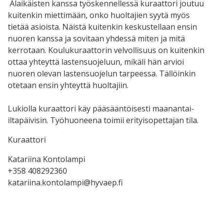
Alaikäisten kanssa työskennellessä kuraattori joutuu
kuitenkin miettimään, onko huoltajien syytä myös
tietää asioista. Näistä kuitenkin keskustellaan ensin
nuoren kanssa ja sovitaan yhdessä miten ja mitä
kerrotaan. Koulukuraattorin velvollisuus on kuitenkin
ottaa yhteyttä lastensuojeluun, mikäli hän arvioi
nuoren olevan lastensuojelun tarpeessa. Tällöinkin
otetaan ensin yhteyttä huoltajiin.
Lukiolla kuraattori käy pääsääntöisesti maanantai-
iltapäivisin. Työhuoneena toimii erityisopettajan tila.
Kuraattori
Katariina Kontolampi
+358 408292360
katariina.kontolampi@hyvaep.fi