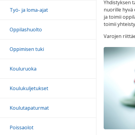
Yhdistyksen t
nuorille hyvä
Työ- ja loma-ajat
ja toimii opp
toimii yhteis
Oppilashuolto
Varojen riitt
Oppimisen tuki
Kouluruoka
Koulukuljetukset
Koulutapaturmat
Poissaolot