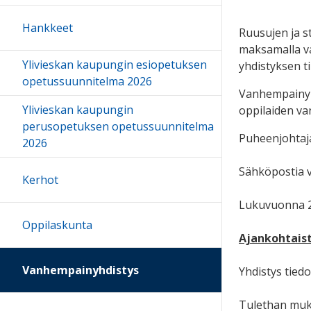
Hankkeet
Ruusujen ja s
maksamalla v
Ylivieskan kaupungin esiopetuksen
yhdistyksen ti
opetussuunnitelma 2026
Vanhempainyh
Ylivieskan kaupungin
oppilaiden va
perusopetuksen opetussuunnitelma
Puheenjohtaja
2026
Sähköpostia v
Kerhot
Lukuvuonna 2
Oppilaskunta
Ajankohtais
Vanhempainyhdistys
Yhdistys tied
Tulethan muk