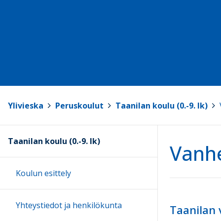
Ylivieska
>
Peruskoulut
>
Taanilan koulu (0.-9. lk)
>
Taanilan koulu (0.-9. lk)
Vanh
Koulun esittely
Yhteystiedot ja henkilökunta
Taanilan