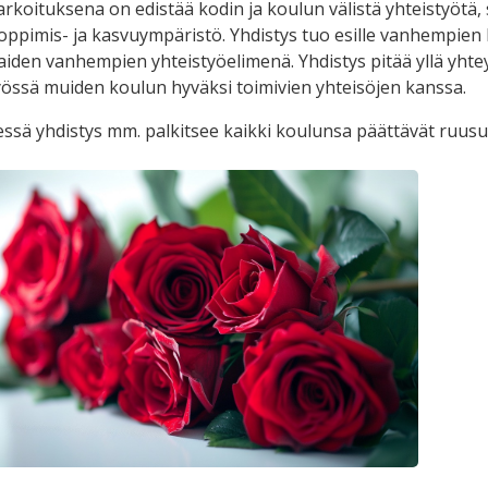
arkoituksena on edistää kodin ja koulun välistä yhteistyötä,
 oppimis- ja kasvuympäristö. Yhdistys tuo esille vanhempien
ilaiden vanhempien yhteistyöelimenä. Yhdistys pitää yllä yht
työssä muiden koulun hyväksi toimivien yhteisöjen kanssa.
äessä yhdistys mm. palkitsee kaikki koulunsa päättävät ruusui