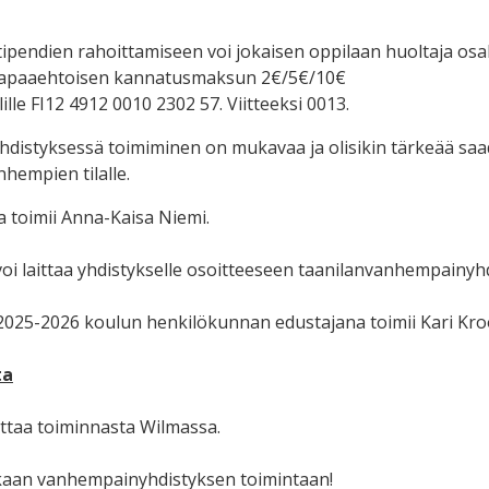
tipendien rahoittamiseen voi jokaisen oppilaan huoltaja osal
apaaehtoisen kannatusmaksun 2€/5€/10€
lille FI12 4912 0010 2302 57. Viitteeksi 0013.
distyksessä toimiminen on mukavaa ja olisikin tärkeää sa
nhempien tilalle.
 toimii Anna-Kaisa Niemi.
oi laittaa yhdistykselle osoitteeseen taanilanvanhempainy
025-2026 koulun henkilökunnan edustajana toimii Kari Kro
ta
ottaa toiminnasta Wilmassa.
aan vanhempainyhdistyksen toimintaan!