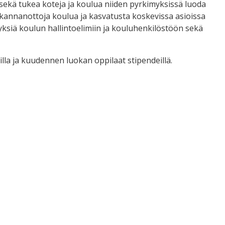
 sekä tukea koteja ja koulua niiden pyrkimyksissä luoda
 kannanottoja koulua ja kasvatusta koskevissa asioissa
eyksiä koulun hallintoelimiin ja kouluhenkilöstöön sekä
lla ja kuudennen luokan oppilaat stipendeillä.