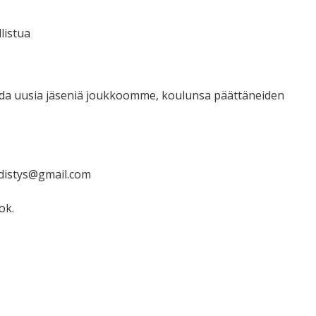
listua
ada uusia jäseniä joukkoomme, koulunsa päättäneiden
hdistys@gmail.com
ok.