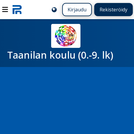
Kirjaudu
Rekisteröidy
Taanilan koulu (0.-9. lk)