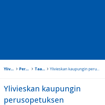
Ylivieska
>
Peruskoulut
>
Taanilan koulu (0.-9. lk)
>
Ylivieskan kaupungin perusopetuksen opetussuunnitelma 2026
Ylivieskan kaupungin
perusopetuksen