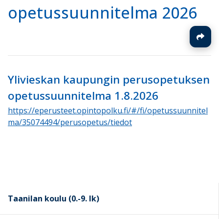
opetussuunnitelma 2026
Ylivieskan kaupungin perusopetuksen
opetussuunnitelma 1.8.2026
https://eperusteet.opintopolku.fi/#/fi/opetussuunnitel
ma/35074494/perusopetus/tiedot
Taanilan koulu (0.-9. lk)