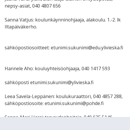
nepsy-asiat, 040 4807 656
Sanna Vatjus: koulunkäynninohjaaja, alakoulu. 1.-2. lk
Iltapäiväkerho.
sähköpostiosoitteet: etunimi.sukunimi@edu.ylivieska.fi
Hannele Aho: kouluyhteisöohjaaja, 040 1417 593
sähköposti etunimi.sukunimi@ylivieska.fi
Leea Savela-Leppänen: koulukuraattori, 040 4857 288,
sähköpostiosoite: etunimi.sukunimi@pohde.fi
Sanna-Mari Harri: terveydenhoitaja, 040 635 5146,
sähköpostiosoite: etunimi.sukunimi@pohde.fi