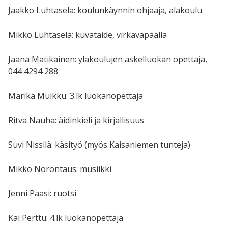
Jaakko Luhtasela: koulunkäynnin ohjaaja, alakoulu
Mikko Luhtasela: kuvataide, virkavapaalla
Jaana Matikainen: yläkoulujen askelluokan opettaja,
044 4294 288
Marika Muikku: 3.lk luokanopettaja
Ritva Nauha: äidinkieli ja kirjallisuus
Suvi Nissilä: käsityö (myös Kaisaniemen tunteja)
Mikko Norontaus: musiikki
Jenni Paasi: ruotsi
Kai Perttu: 4.lk luokanopettaja