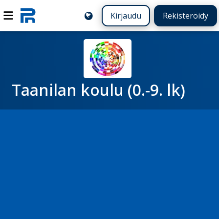
Kirjaudu
Rekisteröidy
Taanilan koulu (0.-9. lk)