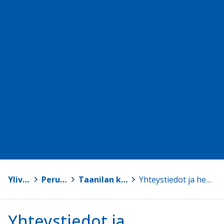
Ylivieska
>
Peruskoulut
>
Taanilan koulu (0.-9. lk)
>
Yhteystiedot ja henkilökunta
Yhteystiedot ja