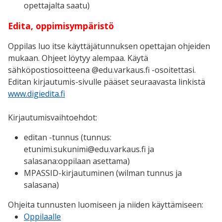
opettajalta saatu)
Edita, oppimisympäristö
Oppilas luo itse käyttäjätunnuksen opettajan ohjeiden
mukaan. Ohjeet löytyy alempaa. Käytä
sähköpostiosoitteena @edu.varkaus.fi -osoitettasi.
Editan kirjautumis-sivulle pääset seuraavasta linkistä
www.digiedita.fi
Kirjautumisvaihtoehdot:
editan -tunnus (tunnus:
etunimi.sukunimi@edu.varkaus.fi ja
salasana:oppilaan asettama)
MPASSID-kirjautuminen (wilman tunnus ja
salasana)
Ohjeita tunnusten luomiseen ja niiden käyttämiseen:
Oppilaalle