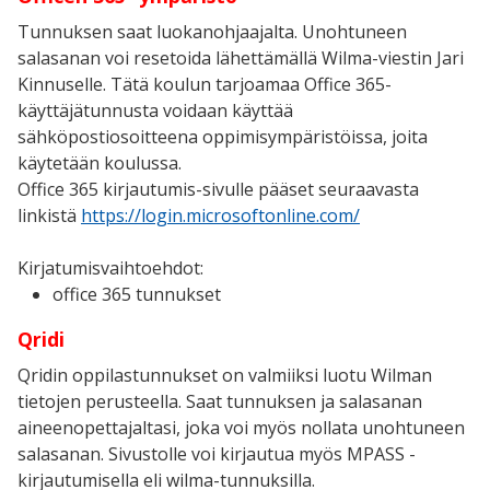
Tunnuksen saat luokanohjaajalta. Unohtuneen
salasanan voi resetoida lähettämällä Wilma-viestin Jari
Kinnuselle. Tätä koulun tarjoamaa Office 365-
käyttäjätunnusta voidaan käyttää
sähköpostiosoitteena oppimisympäristöissa, joita
käytetään koulussa.
Office 365 kirjautumis-sivulle pääset seuraavasta
linkistä
https://login.microsoftonline.com/
Kirjatumisvaihtoehdot:
office 365 tunnukset
Qridi
Qridin oppilastunnukset on valmiiksi luotu Wilman
tietojen perusteella. Saat tunnuksen ja salasanan
aineenopettajaltasi, joka voi myös nollata unohtuneen
salasanan. Sivustolle voi kirjautua myös MPASS -
kirjautumisella eli wilma-tunnuksilla.