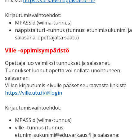
linkistä
https://varkaus.nappistaituri.fi/
Kirjautumisvaihtoehdot:
MPASSid (wilma-tunnus)
näppistaituri -tunnus (tunnus: etunimi.sukunimi ja
salasana: opettajalta saatu)
Ville -oppimisympäristö
Opettaja luo valmiiksi tunnukset ja salasanat.
Tunnukset luonut opetta voi nollata unohtuneen
salasanan.
Villen kirjautumis-sivulle pääset seuraavasta linkistä
https://ville.utu.fi/#!login
Kirjautumisvaihtoehdot:
MPASSid (wilma-tunnus)
ville -tunnus (tunnus:
etunimi.sukunimi@edu.varkaus.fi ja salasana: