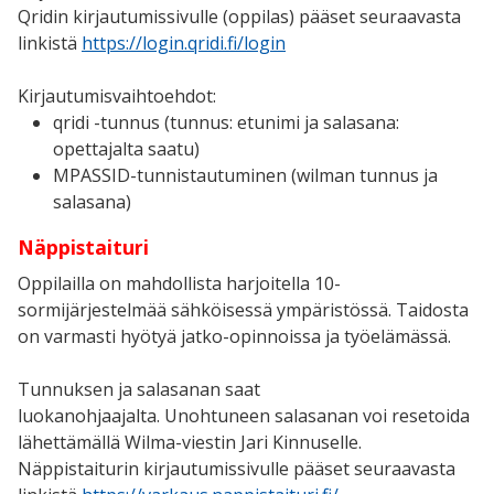
Qridin kirjautumissivulle (oppilas) pääset seuraavasta
linkistä
https://login.qridi.fi/login
Kirjautumisvaihtoehdot:
qridi -tunnus (tunnus: etunimi ja salasana:
opettajalta saatu)
MPASSID-tunnistautuminen (wilman tunnus ja
salasana)
Näppistaituri
Oppilailla on mahdollista harjoitella 10-
sormijärjestelmää sähköisessä ympäristössä. Taidosta
on varmasti hyötyä jatko-opinnoissa ja työelämässä.
Tunnuksen ja salasanan saat
luokanohjaajalta. Unohtuneen salasanan voi resetoida
lähettämällä Wilma-viestin Jari Kinnuselle.
Näppistaiturin kirjautumissivulle pääset seuraavasta