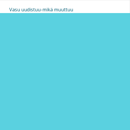
Vasu uudistuu-mikä muuttuu
S2 - suomi toisena kielenä
Sivun alkuun
Ohjeet
Saavutettavuus
Yksityisyydensuoja
Lähetä palautetta Peda.net-ylläpidolle
Ilmoita asiaton sisältö
Tämän sivun lisenssi
Peda.net-yleislisenssi