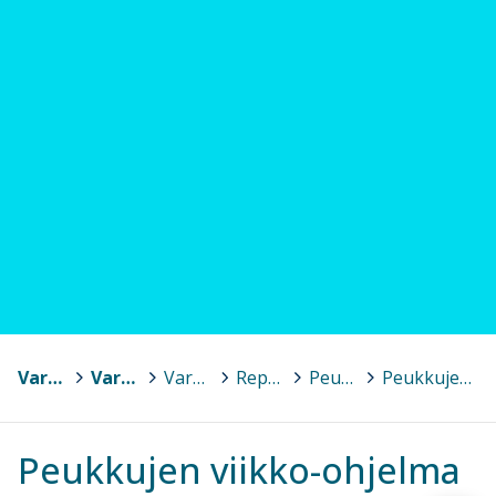
Varkaus
>
Varhaiskasvatus ja esiopetus
>
Varhaiskasvatus
>
Repokankaan varhaiskasvatusyksikkö
>
Peukaloiset
>
Peukkujen viikko-ohjelma
Peukkujen viikko-ohjelma