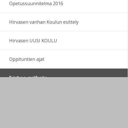
Opetussuunnitelma 2016
Hirvasen vanhan Koulun esittely
Hirvasen UUSI KOULU
Oppituntien ajat
Frisbee-golfrata
Ajo-ohje koululle
Vanhan koulun laajempi esittely