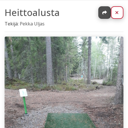
Heittoalusta
Jaa
Sul
Tekijä:
Pekka Uljas