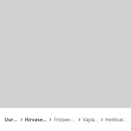
Uurainen
>
Hirvasen koulu
>
Frisbee-golfrata
>
Väyläkartta
>
Heittoalusta