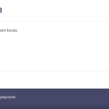
a
asen koulu
lläpidolle