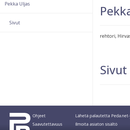
Pekka Uljas
Pekk
Sivut
rehtori, Hirv
Sivut
Ohjeet
Lähetä palautetta Peda.net-y
Saavutettavuus
Ilmoita asiaton sisältö