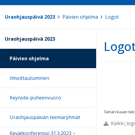
Uraohjauspäivä 2023
>
Päivien ohjelma
>
Logot
Uraohjauspäivä 2023
Logo
Päivien ohjelma
Ilmoittautuminen
Keynote-puheenvuoro
Tämän kuvan tekst
Uraohjauspäivän teemaryhmät
Kaikki_logo
Kevätkonferenssi 31.3.2023 –