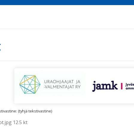
t
ivastine: (tyhjä tekstivastine)
t.jpg 12.5 kt