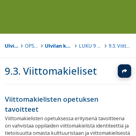
Ulvila
>
OPS 2016
>
Ulvilan kaupungin perusopetuksen opetussuunnitelma 2016
>
LUKU 9 Kieleen ja kulttuuriin liittyviä erityiskysymyksiä
>
9.3. Viittomakieliset
9.3. Viittomakieliset
Viittomakielisten opetuksen
tavoitteet
Viittomakielisten opetuksessa erityisenä tavoitteena
on vahvistaa oppilaiden viittomakielistä identiteettiä ja
tietoisuutta omasta kulttuuristaan ja viittomakielisestä