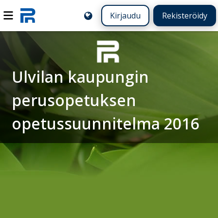
Kirjaudu
Rekisteröidy
Ulvilan kaupungin
perusopetuksen
opetussuunnitelma 2016