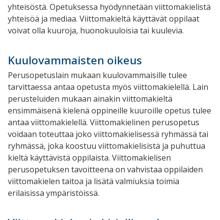
yhteisöstä. Opetuksessa hyödynnetään viittomakielistä
yhteisöä ja mediaa. Viittomakieltä käyttävät oppilaat
voivat olla kuuroja, huonokuuloisia tai kuulevia.
Kuulovammaisten oikeus
Perusopetuslain mukaan kuulovammaisille tulee
tarvittaessa antaa opetusta myös viittomakielellä. Lain
perusteluiden mukaan ainakin viittomakieltä
ensimmäisenä kielenä oppineille kuuroille opetus tulee
antaa viittomakielellä. Viittomakielinen perusopetus
voidaan toteuttaa joko viittomakielisessä ryhmässä tai
ryhmässä, joka koostuu viittomakielisistä ja puhuttua
kieltä käyttävistä oppilaista. Viittomakielisen
perusopetuksen tavoitteena on vahvistaa oppilaiden
viittomakielen taitoa ja lisätä valmiuksia toimia
erilaisissa ympäristöissä.