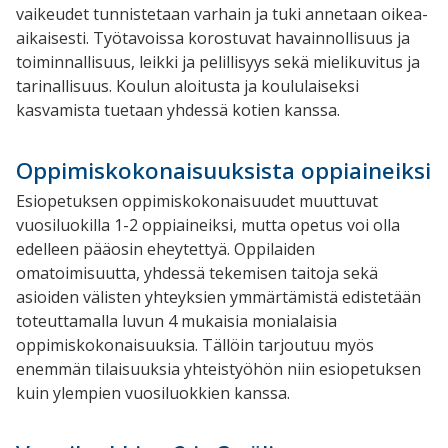
vaikeudet tunnistetaan varhain ja tuki annetaan oikea-
aikaisesti. Työtavoissa korostuvat havainnollisuus ja
toiminnallisuus, leikki ja pelillisyys sekä mielikuvitus ja
tarinallisuus. Koulun aloitusta ja koululaiseksi
kasvamista tuetaan yhdessä kotien kanssa.
Oppimiskokonaisuuksista oppiaineiksi
Esiopetuksen oppimiskokonaisuudet muuttuvat
vuosiluokilla 1-2 oppiaineiksi, mutta opetus voi olla
edelleen pääosin eheytettyä. Oppilaiden
omatoimisuutta, yhdessä tekemisen taitoja sekä
asioiden välisten yhteyksien ymmärtämistä edistetään
toteuttamalla luvun 4 mukaisia monialaisia
oppimiskokonaisuuksia. Tällöin tarjoutuu myös
enemmän tilaisuuksia yhteistyöhön niin esiopetuksen
kuin ylempien vuosiluokkien kanssa.