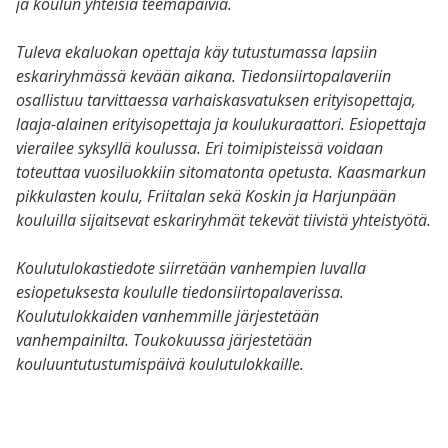
ja koulun yhteisiä teemapäiviä.
Tuleva ekaluokan opettaja käy tutustumassa lapsiin
eskariryhmässä kevään aikana. Tiedonsiirtopalaveriin
osallistuu tarvittaessa varhaiskasvatuksen erityisopettaja,
laaja-alainen erityisopettaja ja koulukuraattori. Esiopettaja
vierailee syksyllä koulussa. Eri toimipisteissä voidaan
toteuttaa vuosiluokkiin sitomatonta opetusta. Kaasmarkun
pikkulasten koulu, Friitalan sekä Koskin ja Harjunpään
kouluilla sijaitsevat eskariryhmät tekevät tiivistä yhteistyötä.
Koulutulokastiedote siirretään vanhempien luvalla
esiopetuksesta koululle tiedonsiirtopalaverissa.
Koulutulokkaiden vanhemmille järjestetään
vanhempainilta. Toukokuussa järjestetään
kouluuntutustumispäivä koulutulokkaille.