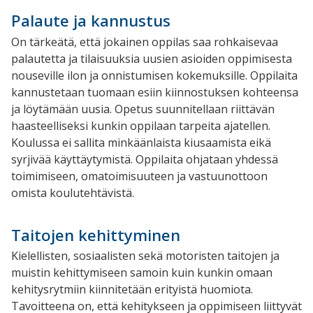
Palaute ja kannustus
On tärkeätä, että jokainen oppilas saa rohkaisevaa
palautetta ja tilaisuuksia uusien asioiden oppimisesta
nouseville ilon ja onnistumisen kokemuksille. Oppilaita
kannustetaan tuomaan esiin kiinnostuksen kohteensa
ja löytämään uusia. Opetus suunnitellaan riittävän
haasteelliseksi kunkin oppilaan tarpeita ajatellen.
Koulussa ei sallita minkäänlaista kiusaamista eikä
syrjivää käyttäytymistä. Oppilaita ohjataan yhdessä
toimimiseen, omatoimisuuteen ja vastuunottoon
omista koulutehtävistä.
Taitojen kehittyminen
Kielellisten, sosiaalisten sekä motoristen taitojen ja
muistin kehittymiseen samoin kuin kunkin omaan
kehitysrytmiin kiinnitetään erityistä huomiota.
Tavoitteena on, että kehitykseen ja oppimiseen liittyvät