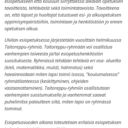
esiopetukseen että kouluun siirryttäessä alkavan opetuksen
tavoitteista, tehtävästä sekä toimintatavoista. Tavoitteena
on, että lapset ja huoltajat tutustuvat esi- ja alkuopetuksen
oppimisympäristöihin, toimintaan ja henkilöstöön jo ennen
opetuksen alkua.
Ulvilan esiopetuksessa järjestetään vuosittain helmikuussa
Taitoreppu-ryhmiä. Taitoreppu-ryhmään voi osallistua
vanhempien toiveesta ja/tai esiopetushenkilöstön
suosituksesta. Ryhmässä tehdään tehtäviä eri osa- alueilta
(kieli, matematiikka, muisti, hahmotus) sekä
havainnoidaan miten lapsi toimii isossa, ”koulumaisessa”
ryhmätilanteessa (keskittyminen, ohjeiden
vastaanottaminen). Taitoreppu-ryhmiin osallistutaan
vanhempien suostumuksella ja vanhemmat saavat
puhelimitse palautteen siitä, miten lapsi on ryhmässä
toiminut.
Esiopetusvuoden aikana toteutetaan erilaisia esiopetuksen