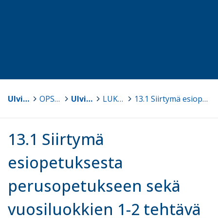
Ulvila
>
OPS 2016
>
Ulvilan kaupungin perusopetuksen opetussuunnitelma 2016
>
LUKU 13 Vuosiluokat 1-2
>
13.1 Siirtymä esiopetuksesta perusopetukseen sekä vuosiluokkien 1-2 tehtävä
13.1 Siirtymä
esiopetuksesta
perusopetukseen sekä
vuosiluokkien 1-2 tehtävä