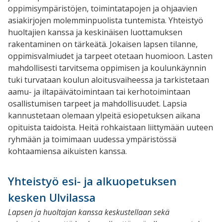
oppimisympäristöjen, toimintatapojen ja ohjaavien
asiakirjojen molemminpuolista tuntemista. Yhteistyö
huoltajien kanssa ja keskinäisen luottamuksen
rakentaminen on tärkeätä. Jokaisen lapsen tilanne,
oppimisvalmiudet ja tarpeet otetaan huomioon. Lasten
mahdollisesti tarvitsema oppimisen ja koulunkäynnin
tuki turvataan koulun aloitusvaiheessa ja tarkistetaan
aamu- ja iltapäivätoimintaan tai kerhotoimintaan
osallistumisen tarpeet ja mahdollisuudet. Lapsia
kannustetaan olemaan ylpeitä esiopetuksen aikana
opituista taidoista. Heitä rohkaistaan liittymään uuteen
ryhmään ja toimimaan uudessa ympäristössä
kohtaamiensa aikuisten kanssa.
Yhteistyö esi- ja alkuopetuksen
kesken Ulvilassa
Lapsen ja huoltajan kanssa keskustellaan sekä