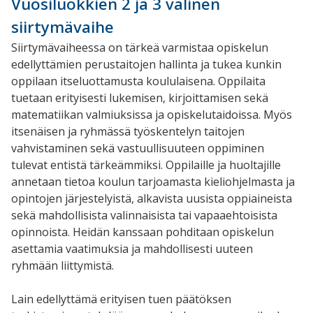
Vuosiluokkien 2 ja 3 välinen
siirtymävaihe
Siirtymävaiheessa on tärkeä varmistaa opiskelun
edellyttämien perustaitojen hallinta ja tukea kunkin
oppilaan itseluottamusta koululaisena. Oppilaita
tuetaan erityisesti lukemisen, kirjoittamisen sekä
matematiikan valmiuksissa ja opiskelutaidoissa. Myös
itsenäisen ja ryhmässä työskentelyn taitojen
vahvistaminen sekä vastuullisuuteen oppiminen
tulevat entistä tärkeämmiksi. Oppilaille ja huoltajille
annetaan tietoa koulun tarjoamasta kieliohjelmasta ja
opintojen järjestelyistä, alkavista uusista oppiaineista
sekä mahdollisista valinnaisista tai vapaaehtoisista
opinnoista. Heidän kanssaan pohditaan opiskelun
asettamia vaatimuksia ja mahdollisesti uuteen
ryhmään liittymistä.
Lain edellyttämä erityisen tuen päätöksen