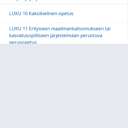
LUKU 10 Kaksikielinen opetus
LUKU 11 Erityiseen maailmankatsomukseen tai
kasvatusopilliseen järjestelmään perustuva
perusopetus
LUKU 12 Valinnaisuus perusopetuksessa
LUKU 13 Vuosiluokat 1-2
13.1 Siirtymä esiopetuksesta perusopetukseen
sekä vuosiluokkien 1-2 tehtävä
13.2 Laaja-alainen osaaminen vuosiluokilla 1-2
13.4 Oppiaineet vuosiluokilla 1-2