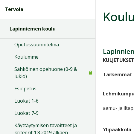
Tervola
Koulu
Lapinniemen koulu
Opetussuunnitelma
Lapinniem
Koulumme
KULJETUKSE
Sähköinen opehuone (0-9 &
Tarkemmat ku
lukio)
Esiopetus
Lehmikump
Luokat 1-6
aamu- ja iltap
Luokat 7-9
Käyttäytymisen tavoitteet ja
Ylipaakkola
kriteerit 1.8.2019 alkaen