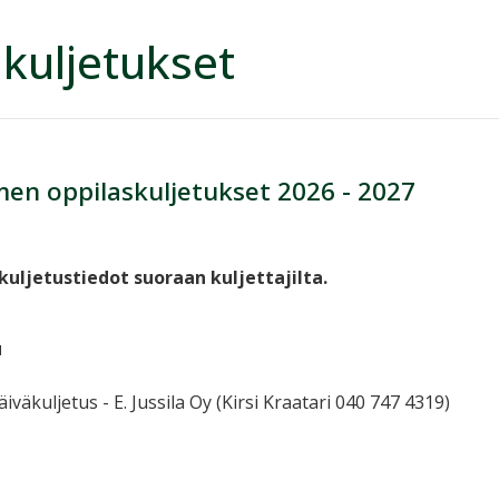
kuljetukset
en oppilaskuljetukset 2026 - 2027
T
ljetustiedot suoraan kuljettajilta.
u
äiväkuljetus - E. Jussila Oy (Kirsi Kraatari 040 747 4319)