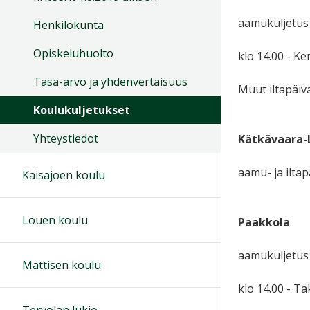
aamukuljetus 
Henkilökunta
Opiskeluhuolto
klo 14.00 - Ke
Tasa-arvo ja yhdenvertaisuus
Muut iltapäivä
Koulukuljetukset
Yhteystiedot
Kätkävaara-
aamu- ja iltap
Kaisajoen koulu
Louen koulu
Paakkola
aamukuljetus 
Mattisen koulu
klo 14.00 - Ta