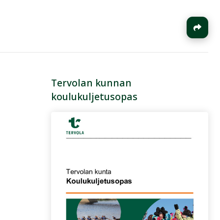
J
Tervolan kunnan
koulukuljetusopas