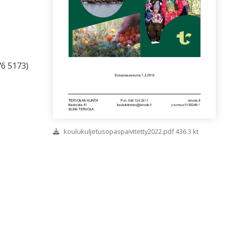
76 5173)
koulukuljetusopaspaivitetty2022.pdf 436.3 kt