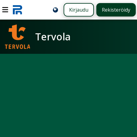
Kirjaudu
Rekisteröidy
Tervola