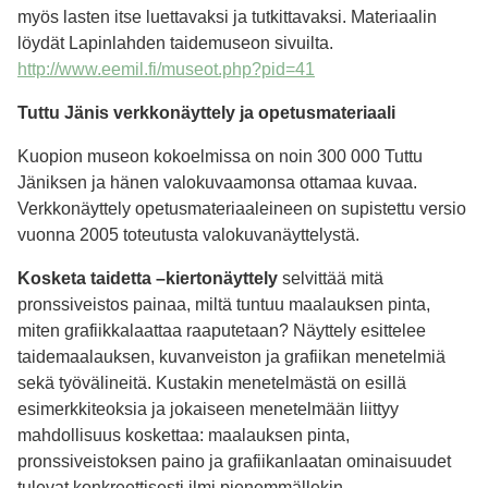
myös lasten itse luettavaksi ja tutkittavaksi. Materiaalin
löydät Lapinlahden taidemuseon sivuilta.
http://www.eemil.fi/museot.php?pid=41
Tuttu Jänis verkkonäyttely ja opetusmateriaali
Kuopion museon kokoelmissa on noin 300 000 Tuttu
Jäniksen ja hänen valokuvaamonsa ottamaa kuvaa.
Verkkonäyttely opetusmateriaaleineen on supistettu versio
vuonna 2005 toteutusta valokuvanäyttelystä.
Kosketa taidetta –kiertonäyttely
selvittää mitä
pronssiveistos painaa, miltä tuntuu maalauksen pinta,
miten grafiikkalaattaa raaputetaan? Näyttely esittelee
taidemaalauksen, kuvanveiston ja grafiikan menetelmiä
sekä työvälineitä. Kustakin menetelmästä on esillä
esimerkkiteoksia ja jokaiseen menetelmään liittyy
mahdollisuus koskettaa: maalauksen pinta,
pronssiveistoksen paino ja grafiikanlaatan ominaisuudet
tulevat konkreettisesti ilmi pienemmällekin