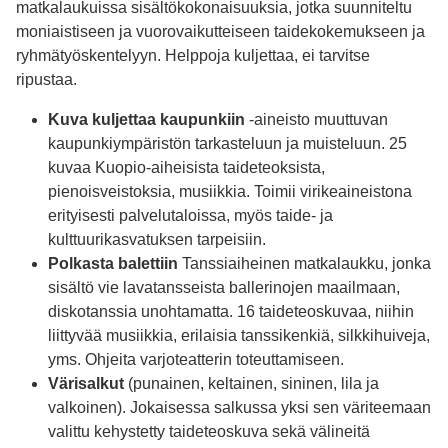
matkalaukuissa sisältökokonaisuuksia, jotka suunniteltu
moniaistiseen ja vuorovaikutteiseen taidekokemukseen ja
ryhmätyöskentelyyn. Helppoja kuljettaa, ei tarvitse
ripustaa.
Kuva kuljettaa kaupunkiin
-aineisto muuttuvan
kaupunkiympäristön tarkasteluun ja muisteluun. 25
kuvaa Kuopio-aiheisista taideteoksista,
pienoisveistoksia, musiikkia. Toimii virikeaineistona
erityisesti palvelutaloissa, myös taide- ja
kulttuurikasvatuksen tarpeisiin.
Polkasta balettiin
Tanssiaiheinen matkalaukku, jonka
sisältö vie lavatansseista ballerinojen maailmaan,
diskotanssia unohtamatta. 16 taideteoskuvaa, niihin
liittyvää musiikkia, erilaisia tanssikenkiä, silkkihuiveja,
yms. Ohjeita varjoteatterin toteuttamiseen.
Värisalkut
(punainen, keltainen, sininen, lila ja
valkoinen). Jokaisessa salkussa yksi sen väriteemaan
valittu kehystetty taideteoskuva sekä välineitä