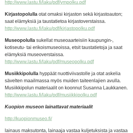
http://www.lastu.fi/laku/pdf/ympolku.pdf
Kirjastopolulla
otat omaksi kirjaston sekä kirjastoauton;
saat elämyksiä ja taustatietoa kirjastoverstaissa.
http://www.lastu.fi/laku/pdf/kirjastopolku.pdf
Museopolulla
sukellat museoaarteisiin kaupungin-,
kotiseutu- tai erikoismuseoissa, etsit taustatietoja ja saat
elämyksiä museoverstaissa.
http://www.lastu.fi/laku/pdf/museopolku.pdf
Musiikkipolulla
hyppäät nuottiviivastolle ja otat askelia
sävelten maailmassa myös muiden taiteenlajien avulla.
Musiikkipolun materiaalit on koonnut Susanna Laukkanen.
http://www.lastu.fi/laku/pdf/musiikkipolku.pdf
Kuopion museon lainattavat materiaalit
http://kuopionmuseo.fi/
lainaus maksutonta, lainaaja vastaa kuljetuksista ja vastaa