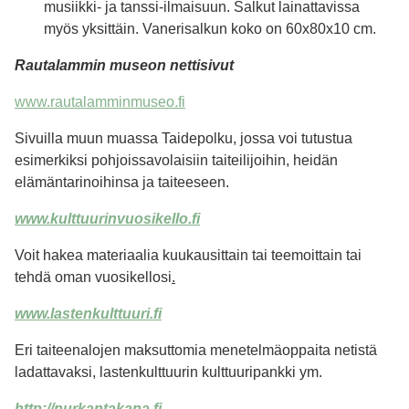
musiikki- ja tanssi-ilmaisuun. Salkut lainattavissa
myös yksittäin. Vanerisalkun koko on 60x80x10 cm.
Rautalammin museon nettisivut
www.rautalamminmuseo.fi
Sivuilla muun muassa Taidepolku, jossa voi tutustua
esimerkiksi pohjoissavolaisiin taiteilijoihin, heidän
elämäntarinoihinsa ja taiteeseen.
www.kulttuurinvuosikello.fi
Voit hakea materiaalia kuukausittain tai teemoittain tai
tehdä oman vuosikellosi
.
www.lastenkulttuuri.fi
Eri taiteenalojen maksuttomia menetelmäoppaita netistä
ladattavaksi, lastenkulttuurin kulttuuripankki ym.
http://nurkantakana.fi