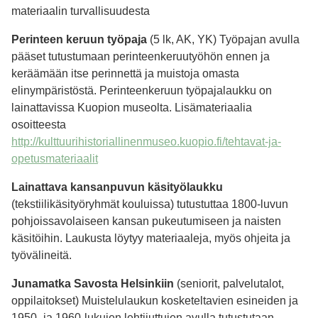
materiaalin turvallisuudesta
Perinteen keruun työpaja
(5 lk, AK, YK) Työpajan avulla
pääset tutustumaan perinteenkeruutyöhön ennen ja
keräämään itse perinnettä ja muistoja omasta
elinympäristöstä. Perinteenkeruun työpajalaukku on
lainattavissa Kuopion museolta. Lisämateriaalia
osoitteesta
http://kulttuurihistoriallinenmuseo.kuopio.fi/tehtavat-ja-
opetusmateriaalit
Lainattava kansanpuvun käsityölaukku
(tekstiilikäsityöryhmät kouluissa) tutustuttaa 1800-luvun
pohjoissavolaiseen kansan pukeutumiseen ja naisten
käsitöihin. Laukusta löytyy materiaaleja, myös ohjeita ja
työvälineitä.
Junamatka Savosta Helsinkiin
(seniorit, palvelutalot,
oppilaitokset) Muistelulaukun kosketeltavien esineiden ja
1950- ja 1960-lukujen lehtijuttujen avulla tutustutaan