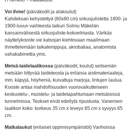
Voi ihme!
(päiväkodit ja alakoulut)
Kahdeksan kehystettyä (60x80 cm) sirkusjulistetta 1800- ja
1900-luvun vaihteesta taikuri Solmu Mäkelän
kansainvälisestä sirkusjuliste-kokoelmasta. Värikäs
näyttelykooste vie katsojan kiehtovaan maailmaan
ihmettelemään taikatemppuja, akrobatiaa, anatomista
vahakabinettia yms.
Metsä-taidelaatikossa
(päiväkodit, koulut) seitsemän
metsään liittyvää taideteosta ja erilaisia aistimateriaaleja,
mm. käpyjä, höyheniä, kuivattuja marjoja, lintujen laulua.
Kooste antaa mahdollisuuden vuorovaikutteiseen
keskustelu-, muistelu- ja taidetapahtumaan metsäisissä
tunnelmissa. Teokset eivät edellytä ripustusta. Vanerisen
laatikon koko: korkeus 35 cm x leveys 65 cm x syvyys 65
cm.
Matkalaukut
(erilaiset oppimisympäristöt) Vanhoissa