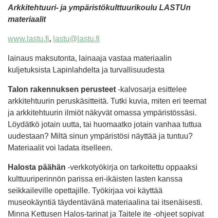
Arkkitehtuuri- ja ympäristökulttuurikoulu LASTUn
materiaalit
www.lastu.fi
,
lastu@lastu.fi
lainaus maksutonta, lainaaja vastaa materiaalin
kuljetuksista Lapinlahdelta ja turvallisuudesta
Talon rakennuksen perusteet
-kalvosarja esittelee
arkkitehtuurin peruskäsitteitä. Tutki kuvia, miten eri teemat
ja arkkitehtuurin ilmiöt näkyvät omassa ympäristössäsi.
Löydätkö jotain uutta, tai huomaatko jotain vanhaa tuttua
uudestaan? Miltä sinun ympäristösi näyttää ja tuntuu?
Materiaalit voi ladata itselleen.
Halosta päähän
-verkkotyökirja on tarkoitettu oppaaksi
kulttuuriperinnön parissa eri-ikäisten lasten kanssa
seikkaileville opettajille. Työkirjaa voi käyttää
museokäyntiä täydentävänä materiaalina tai itsenäisesti.
Minna Kettusen Halos-tarinat ja Taitele ite -ohjeet sopivat