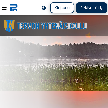
Kirjaudu
Rekisteröidy
TERVON YHTENÄISKOULU