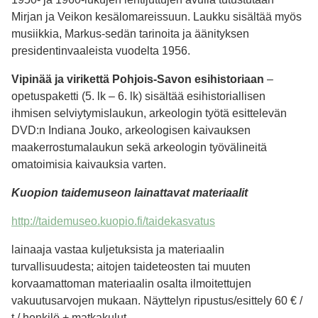
Mirjan ja Veikon kesälomareissuun. Laukku sisältää myös
musiikkia, Markus-sedän tarinoita ja äänityksen
presidentinvaaleista vuodelta 1956.
Vipinää ja virikettä Pohjois-Savon esihistoriaan
–
opetuspaketti (5. lk – 6. lk) sisältää esihistoriallisen
ihmisen selviytymislaukun, arkeologin työtä esittelevän
DVD:n Indiana Jouko, arkeologisen kaivauksen
maakerrostumalaukun sekä arkeologin työvälineitä
omatoimisia kaivauksia varten.
Kuopion taidemuseon lainattavat materiaalit
http://taidemuseo.kuopio.fi/taidekasvatus
lainaaja vastaa kuljetuksista ja materiaalin
turvallisuudesta; aitojen taideteosten tai muuten
korvaamattoman materiaalin osalta ilmoitettujen
vakuutusarvojen mukaan. Näyttelyn ripustus/esittely 60 € /
t / henkilö + matkakulut