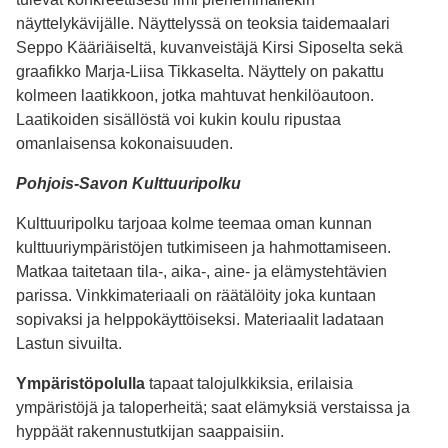
näyttelykävijälle. Näyttelyssä on teoksia taidemaalari
Seppo Kääriäiseltä, kuvanveistäjä Kirsi Siposelta sekä
graafikko Marja-Liisa Tikkaselta. Näyttely on pakattu
kolmeen laatikkoon, jotka mahtuvat henkilöautoon.
Laatikoiden sisällöstä voi kukin koulu ripustaa
omanlaisensa kokonaisuuden.
Pohjois-Savon Kulttuuripolku
Kulttuuripolku tarjoaa kolme teemaa oman kunnan
kulttuuriympäristöjen tutkimiseen ja hahmottamiseen.
Matkaa taitetaan tila-, aika-, aine- ja elämystehtävien
parissa. Vinkkimateriaali on räätälöity joka kuntaan
sopivaksi ja helppokäyttöiseksi. Materiaalit ladataan
Lastun sivuilta.
Ympäristöpolulla
tapaat talojulkkiksia, erilaisia
ympäristöjä ja taloperheitä; saat elämyksiä verstaissa ja
hyppäät rakennustutkijan saappaisiin.